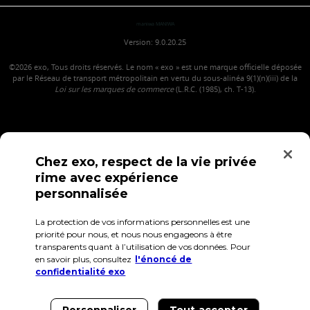
maniwa MANIWA
Version: 9.0.20.25
©2026
exo, Tous droits réservés. Le nom « exo » est une marque officielle déposée
par le Réseau de transport métropolitain en vertu du sous-alinéa 9(1)(n)(iii) de la
Loi sur les marques de commerce
(L.R.C. (1985), ch. T-13).
Chez exo, respect de la vie privée
rime avec expérience
personnalisée
La protection de vos informations personnelles est une
Confidentialité
Conditions d'utilisation
Accès employés
priorité pour nous, et nous nous engageons à être
transparents quant à l’utilisation de vos données. Pour
en savoir plus, consultez
l'énoncé de
confidentialité exo