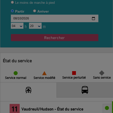
Le moins de marche à pied
Partir
Arriver
h
m
Rechercher
État du service
Service perturbé
Sans service
Service normal
Service modifié
Vaudreuil/Hudson - État du service