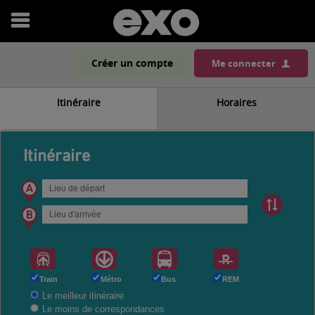
Exo
Accueil
Ouvrir
le
Créer un compte
Me connecter
menu
Itinéraire
Horaires
Itinéraire
Train
Métro
Bus
REM
Le meilleur itinéraire
Le moins de correspondances