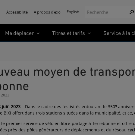
Recherche:
English
Accessibilité
À propos d'exo
Re
Me déplacer
Titres et tarifs
Service à la c
bonne
n 2023
e
8 juin 2023
–
Dans le cadre des festivités entourant le 350
annivers
e BIXI offert dans trois stations situées dans la municipalité, et ce, d
i le premier service de vélo en libre-partage à Terrebonne et offre 
uées près des pôles générateurs de déplacements et du réseau cycla