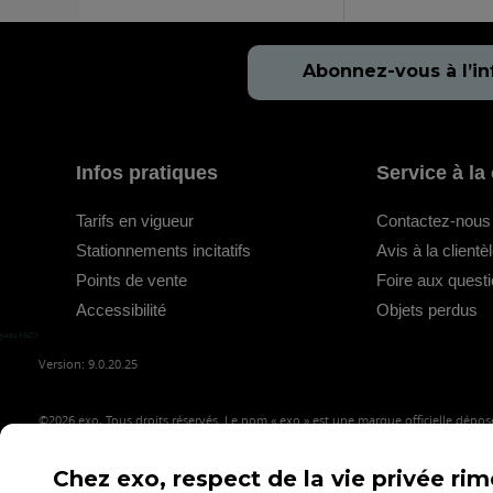
Abonnez-vous à l’in
Infos pratiques
Service à la 
Tarifs en vigueur
Contactez-nous
Stationnements incitatifs
Avis à la clientè
Points de vente
Foire aux quest
Accessibilité
Objets perdus
yazu YAZU
Version: 9.0.20.25
©2026
exo, Tous droits réservés. Le nom « exo » est une marque officielle déposé
Chez exo, respect de la vie privée ri