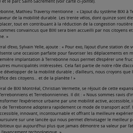
et le parc Saint-Sacrement (voir carte ci-jointe).
ebonne, Mathieu Traversy mentionne : « L'ajout du système BIXI 
eur de la mobilité durable. Les trente vélos, dont quinze sont éle
acer, tout en contribuant à la réduction de la congestion routière 
s sommes convaincus que BIXI sera bien accueilli par nos citoyens 
ne. »
ral d’exo, Sylvain Yelle, ajoute : « Pour exo, l’ajout d’une station d
sente une occasion parfaite pour favoriser les déplacements en mo
première implantation à Terrebonne nous permet d’espérer une fruct
utres municipalités intéressées. Cela fait partie de notre rôle d’
 de développer de la mobilité durable ; d’ailleurs, nous croyons que 
fice des citoyens… et de la planète ! »
ral de BIXI Montréal, Christian Vermette, se réjouit de cette expansio
errebonniens et Terrebonniennes. Il dit : « Nous sommes ravis d’in
ransformer l’expérience urbaine par une mobilité active, accessibl
n de Terrebonne adoptera rapidement ce mode de transport actif. No
ccessible, innovant, incontournable et offrant la meilleure expérien
rsuivre sur une lancée qui nous permet d’envisager le meilleur pou
bitieux qui aujourd’hui plus que jamais démontre sa valeur par l’at
 l’avancement technologique. »