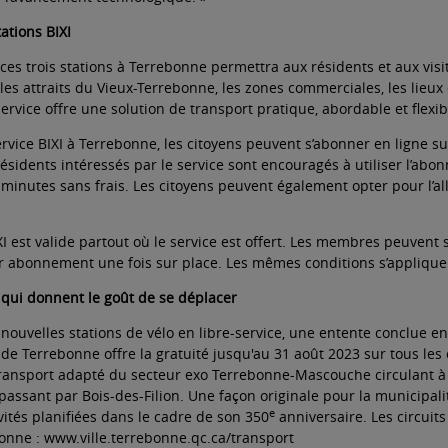
tations BIXI
es trois stations à Terrebonne permettra aux résidents et aux visit
es attraits du Vieux-Terrebonne, les zones commerciales, les lieux
service offre une solution de transport pratique, abordable et flexib
service BIXI à Terrebonne, les citoyens peuvent s’abonner en ligne su
résidents intéressés par le service sont encouragés à utiliser l’ab
5 minutes sans frais. Les citoyens peuvent également opter pour l’al
I est valide partout où le service est offert. Les membres peuvent
eur abonnement une fois sur place. Les mêmes conditions s’applique
 qui donnent le goût de se déplacer
 nouvelles stations de vélo en libre-service, une entente conclue en
 de Terrebonne offre la gratuité jusqu'au 31 août 2023 sur tous les ci
ansport adapté du secteur exo Terrebonne-Mascouche circulant à l’
passant par Bois-des-Filion. Une façon originale pour la municipal
e
ités planifiées dans le cadre de son 350
anniversaire. Les circuits
bonne : www.ville.terrebonne.qc.ca/transport