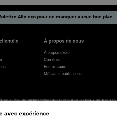
folettre Allo exo pour ne manquer aucun bon plan.
clientèle
À propos de nous
À propos d'exo
le
Carrières
ions
Fournisseurs
Médias et publications
e par le Réseau de transport métropolitain en vertu du sous-alinéa 9(1)(n)(iii) de la
Loi
me avec expérience