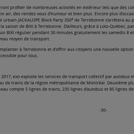
ront profiter de nombreuses activités en extérieur tels que des co
n air, des rendez-vous d’humour et bien plus. Encore plus d’occasi
e
val urbain JACKALOPE Block Party 350
de Terrebonne s’arrêtera au pa
la saison de BIXI à Terrebonne. D’ailleurs, grâce à Loto-Québec, par
 un BIXI régulier pendant 30 minutes gratuitement les samedis 8 et 
veau moyen de transport.
s'implanter à Terrebonne et d'offrir aux citoyens une nouvelle option
accessible pour tous.
 2017, exo exploite les services de transport collectif par autobus
eau de trains de la région métropolitaine de Montréal. Deuxième plu
eau compte 5 lignes de trains, 235 lignes d’autobus et 85 lignes de
-30-