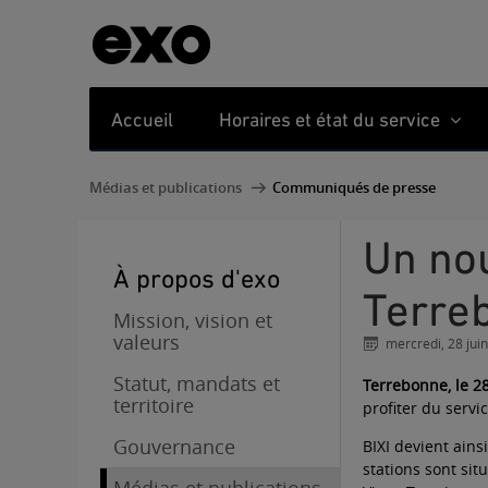
Accueil
Horaires et état du service
Médias et publications
Communiqués de presse
Un nouveau moyen de transport actif à
À propos d'exo
Terre
Mission, vision et
valeurs
mercredi, 28 jui
Statut, mandats et
Terrebonne, le 2
territoire
profiter du servic
Gouvernance
BIXI devient ains
stations sont sit