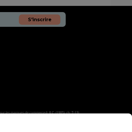
S'inscrire
 sur les marques de commerce
(L.R.C. (1985), ch. T-13).