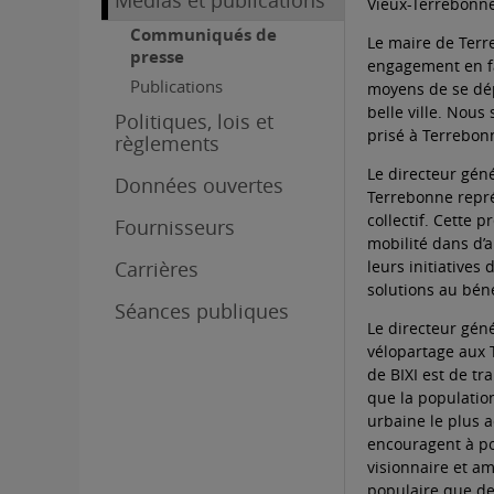
Médias et publications
Vieux-Terrebonne 
Communiqués de
Le maire de Terr
presse
engagement en fav
Publications
moyens de se dépl
belle ville. Nou
Politiques, lois et
prisé à Terrebon
règlements
Le directeur géné
Données ouvertes
Terrebonne repré
collectif. Cette 
Fournisseurs
mobilité dans d’a
Carrières
leurs initiatives
solutions au béné
Séances publiques
Le directeur géné
vélopartage aux T
de BIXI est de t
que la populatio
urbaine le plus a
encouragent à pou
visionnaire et am
populaire que de