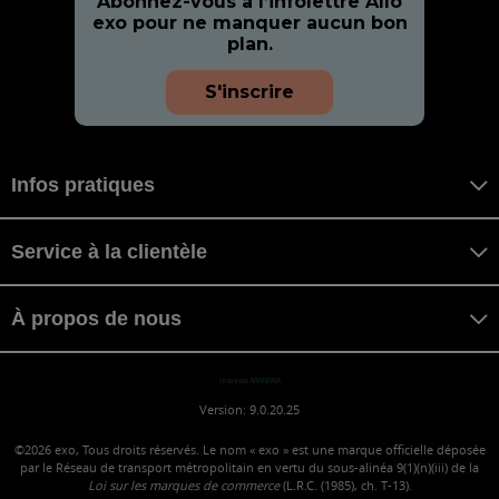
Abonnez-vous à l’infolettre Allo
exo pour ne manquer aucun bon
plan.
S'inscrire
Infos pratiques
Service à la clientèle
À propos de nous
maniwa MANIWA
Version: 9.0.20.25
©2026
exo, Tous droits réservés. Le nom « exo » est une marque officielle déposée
par le Réseau de transport métropolitain en vertu du sous-alinéa 9(1)(n)(iii) de la
Loi sur les marques de commerce
(L.R.C. (1985), ch. T-13).