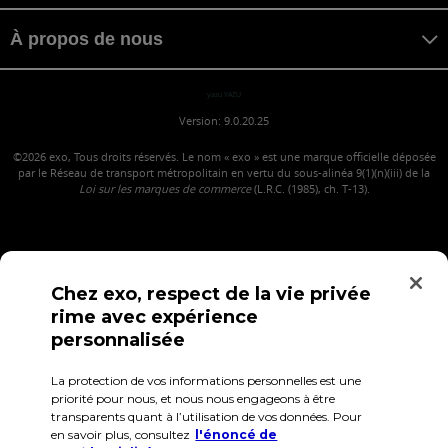
À propos de nous
yazu YAZU
Version: 9.0.20.25
©2026
exo, Tous droits réservés. Le nom « exo » est une marque officielle déposée
par le Réseau de transport métropolitain en vertu du sous-alinéa 9(1)(n)(iii) de la
Loi sur les marques de commerce
(L.R.C. (1985), ch. T-13).
Chez exo, respect de la vie privée
rime avec expérience
personnalisée
La protection de vos informations personnelles est une
Confidentialité
Conditions d'utilisation
Accès employés
priorité pour nous, et nous nous engageons à être
transparents quant à l’utilisation de vos données. Pour
en savoir plus, consultez
l'énoncé de