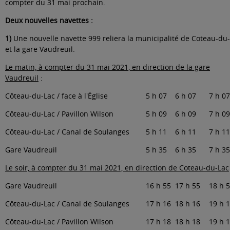
compter du 31 mai prochain.
Deux nouvelles navettes :
1)
Une nouvelle navette 999 reliera la municipalité de Coteau-du
et la gare Vaudreuil.
Le matin, à compter du 31 mai 2021, en direction de la gare
Vaudreuil
:
Côteau-du-Lac / face à l'Église
5 h 07
6 h 07
7 h 07
Côteau-du-Lac / Pavillon Wilson
5 h 09
6 h 09
7 h 09
Côteau-du-Lac / Canal de Soulanges
5 h 11
6 h 11
7 h 11
Gare Vaudreuil
5 h 35
6 h 35
7 h 35
Le soir, à compter du 31 mai 2021, en direction de Coteau-du-Lac
Gare Vaudreuil
16 h 55
17 h 55
18 h 
Côteau-du-Lac / Canal de Soulanges
17 h 16
18 h 16
19 h 
Côteau-du-Lac / Pavillon Wilson
17 h 18
18 h 18
19 h 