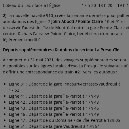
Côteau-du-Lac / face à l'Église
17 h 20
18 h 20
19 h 
2)
La nouvelle navette 910, créée la semaine dernière pour pallier
annulations des lignes 7
John-Abbott / Pointe-Claire
, 10 et 91 et
desservir l'ouest de l'île de Montréal entre la gare Pointe-Claire et
centre d’achats Fairview-Pointe-Claire, bénéficiera d’un horaire
légèrement modifié.
Départs supplémentaires d’autobus du secteur La Presqu’île
À compter du 31 mai 2021, des voyages supplémentaires seront
disponibles sur les lignes locales d'exo La Presqu'Île suivantes af
d'offrir une correspondance du train #21 vers les autobus :
Ligne 31 : Départ de la gare Pincourt-Terrasse-Vaudreuil à
17:52
Ligne 41 : Départ de la gare Île-Perrot à 17h 49
Ligne 42 : Départ de la gare Île-Perrot à 17h 48
Ligne 43 : Départ de la gare Île-Perrot à 17h 46
Ligne 46 : Départ de la gare Île-Perrot à 17h 49
Ligne 47 : Départ de du Domaine / de L’Île-Perrot à 18h 05
Ligne 51 : Départ de la gare Vaudreuil à 17h 54