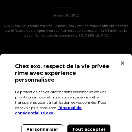
wakasa WAKASA
Version: 9.0.20.25
©2026
exo, Tous droits réservés. Le nom « exo » est une marque officielle déposée
par le Réseau de transport métropolitain en vertu du sous-alinéa 9(1)(n)(iii) de la
Loi sur les marques de commerce
(L.R.C. (1985), ch. T-13).
Chez exo, respect de la vie privée
rime avec expérience
personnalisée
La protection de vos informations personnelles est une
Confidentialité
Conditions d'utilisation
Accès employés
priorité pour nous, et nous nous engageons à être
transparents quant à l’utilisation de vos données. Pour
en savoir plus, consultez
l'énoncé de
confidentialité exo
Personnaliser
Tout accepter