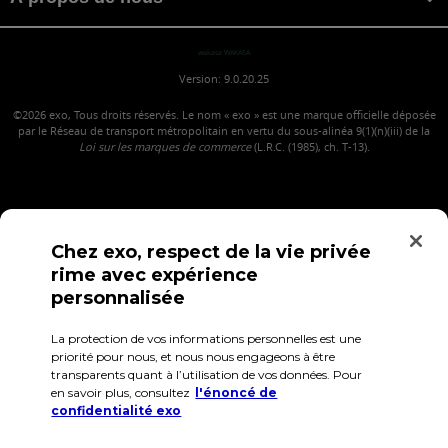
wakasa WAKASA
Version: 9.0.20.25
©2026
exo, Tous droits réservés. Le nom « exo » est une marque officielle déposée
par le Réseau de transport métropolitain en vertu du sous-alinéa 9(1)(n)(iii) de la
Loi sur les marques de commerce
(L.R.C. (1985), ch. T-13).
Chez exo, respect de la vie privée
rime avec expérience
personnalisée
La protection de vos informations personnelles est une
Confidentialité
Conditions d'utilisation
Accès employés
priorité pour nous, et nous nous engageons à être
transparents quant à l’utilisation de vos données. Pour
en savoir plus, consultez
l'énoncé de
confidentialité exo