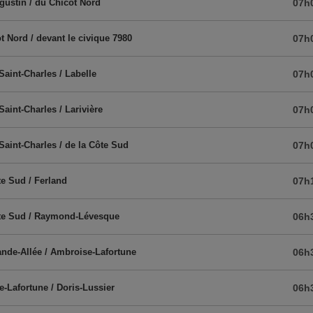
gustin / du Chicot Nord
07h
t Nord / devant le civique 7980
07h
Saint-Charles / Labelle
07h
Saint-Charles / Larivière
07h
-Saint-Charles / de la Côte Sud
07h
te Sud / Ferland
07h
ôte Sud / Raymond-Lévesque
06h
ande-Allée / Ambroise-Lafortune
06h
-Lafortune / Doris-Lussier
06h