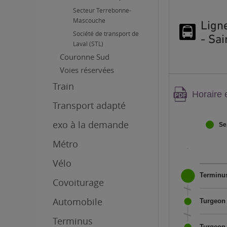
Secteur Terrebonne-
Mascouche
Lign
Société de transport de
- Sa
Laval (STL)
Couronne Sud
Voies réservées
Train
Attenti
Horaire 
conten
Transport adapté
PDF,
exo à la demande
Se
Métro
Vélo
Terminus
Covoiturage
Automobile
Turgeon 
Terminus
Turgeon