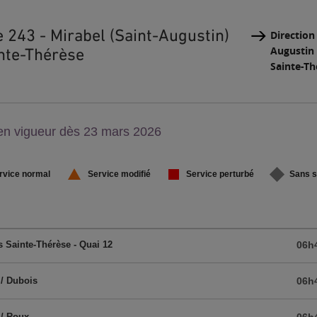
e 243 - Mirabel (Saint-Augustin)
Direction
Augustin 
inte-Thérèse
Sainte-Th
on,
en vigueur dès 23 mars 2026
u
rvice normal
Service modifié
Service perturbé
Sans s
 Sainte-Thérèse - Quai 12
06h
/ Dubois
06h
 / Roux