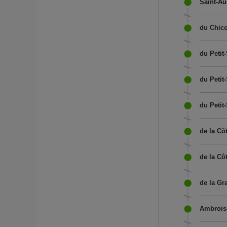
Saint-Au
du Chico
du Petit-
du Petit-
du Petit
de la Cô
de la C
de la Gr
Ambroise