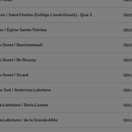
06h
uis / Saint-Charles (Collège Lionel-Groulx) - Quai 2
06h
ise / Église Sainte-Thérèse
06h
le Ouest / Deschambault
06h
le Ouest / De Roussy
06h
e Ouest / Sicard
06h
te Sud / Ambroise-Lafortune
06h
-Lafortune / Doris-Lussier
06h
-Lafortune / de la Grande-Allée
06h