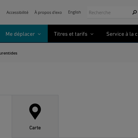
Recherche:
English
Accessibilité
À propos d'exo
Re
Me déplacer
Titres et tarifs
Service à la c
urentides
Carte