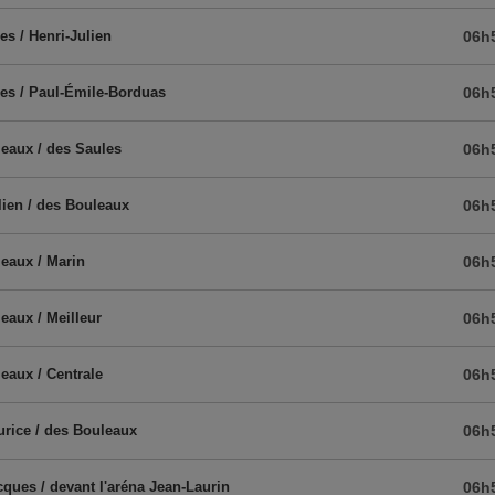
es / Henri-Julien
06h
es / Paul-Émile-Borduas
06h
eaux / des Saules
06h
lien / des Bouleaux
06h
eaux / Marin
06h
eaux / Meilleur
06h
eaux / Centrale
06h
rice / des Bouleaux
06h
cques / devant l'aréna Jean-Laurin
06h