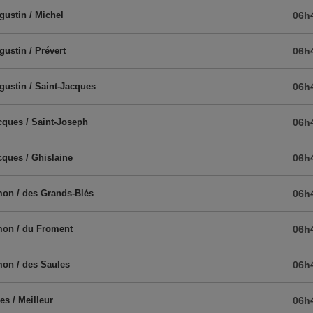
gustin / Michel
06h
gustin / Prévert
06h
gustin / Saint-Jacques
06h
cques / Saint-Joseph
06h
cques / Ghislaine
06h
on / des Grands-Blés
06h
mon / du Froment
06h
on / des Saules
06h
es / Meilleur
06h