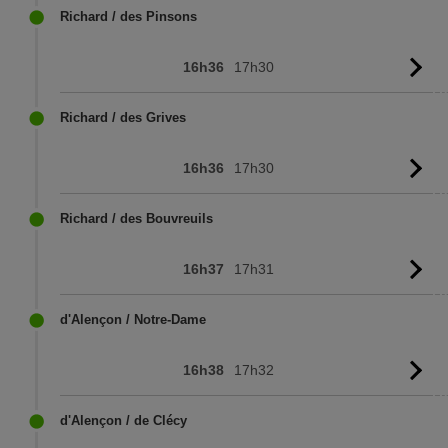
Richard / des Pinsons
16h36
17h30
Vo
l'
Richard / des Grives
16h36
17h30
Vo
l'
Richard / des Bouvreuils
16h37
17h31
Vo
l'
d'Alençon / Notre-Dame
16h38
17h32
Vo
l'
d'Alençon / de Clécy