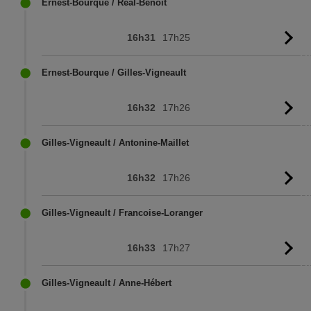
Ernest-Bourque / Réal-Benoît
16h31
17h25
Vo
l'
Ernest-Bourque / Gilles-Vigneault
16h32
17h26
Vo
l'
Gilles-Vigneault / Antonine-Maillet
16h32
17h26
Vo
l'
Gilles-Vigneault / Francoise-Loranger
16h33
17h27
Vo
l'
Gilles-Vigneault / Anne-Hébert