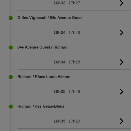
16h33
17h27
Vo
l'
Gilles-Vigneault / 84e Avenue Ouest
16h34
17h28
Vo
l'
84e Avenue Ouest / Richard
16h34
17h28
Vo
l'
Richard / Place Louis-Hémon
16h35
17h29
Vo
l'
Richard / des Geais-Bleus
16h35
17h29
Vo
l'