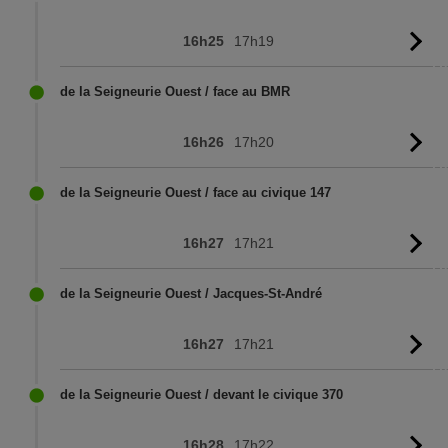
16h25
17h19
Vo
l'
de la Seigneurie Ouest / face au BMR
16h26
17h20
Vo
l'
de la Seigneurie Ouest / face au civique 147
16h27
17h21
Vo
l'
de la Seigneurie Ouest / Jacques-St-André
16h27
17h21
Vo
l'
de la Seigneurie Ouest / devant le civique 370
16h28
17h22
Vo