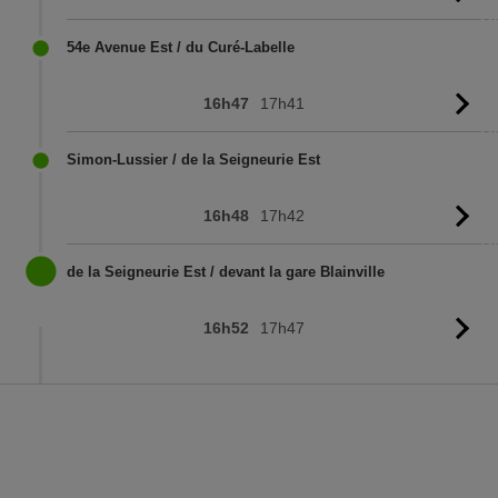
l'
54e Avenue Est / du Curé-Labelle
16h47
17h41
Vo
l'
Simon-Lussier / de la Seigneurie Est
16h48
17h42
Vo
l'
de la Seigneurie Est / devant la gare Blainville
16h52
17h47
Vo
l'