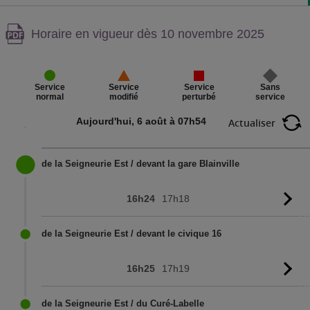
Attention,
Horaire en vigueur dès 10 novembre 2025
contenu
PDF,
Service
Sans
Service
Service
perturbé
service
normal
modifié
Aujourd'hui, 6 août à 07h54
Actualiser
de la Seigneurie Est / devant la gare Blainville
16h24
17h18
Vo
l'
de la Seigneurie Est / devant le civique 16
16h25
17h19
Vo
l'
de la Seigneurie Est / du Curé-Labelle