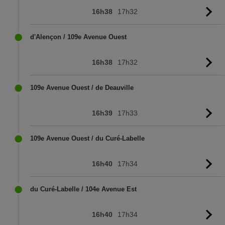
16h38
17h32
Vo
l'
d'Alençon / 109e Avenue Ouest
16h38
17h32
Vo
l'
109e Avenue Ouest / de Deauville
16h39
17h33
Vo
l'
109e Avenue Ouest / du Curé-Labelle
16h40
17h34
Vo
l'
du Curé-Labelle / 104e Avenue Est
16h40
17h34
Vo