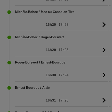
l'
Michèle-Bohec / face au Canadian Tire
16h29
17h23
Vo
l'
Michèle-Bohec / Roger-Boisvert
16h29
17h23
Vo
l'
Roger-Boisvert / Ernest-Bourque
16h30
17h24
Vo
l'
Ernest-Bourque / Alain
16h31
17h25
Vo
l'