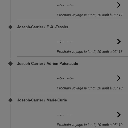
--:--
--:--
Vo
l'
Prochain voyage le lundi, 10 août à 05h17
Joseph-Carrier / F.-X.-Tessier
--:--
--:--
Vo
l'
Prochain voyage le lundi, 10 août à 05h18
Joseph-Carrier / Adrien-Patenaude
--:--
--:--
Vo
l'
Prochain voyage le lundi, 10 août à 05h18
Joseph-Carrier / Marie-Curie
--:--
--:--
Vo
l'
Prochain voyage le lundi, 10 août à 05h19