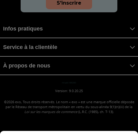
S'inscrire
Infos pratiques
Service à la clientèle
À propos de nous
misaki MISAKI
Version: 9.0.20.25
©2026
exo, Tous droits réservés. Le nom « exo » est une marque officielle déposée
par le Réseau de transport métropolitain en vertu du sous-alinéa 9(1)(n)(iii) de la
Loi sur les marques de commerce
(L.R.C. (1985), ch. T-13).