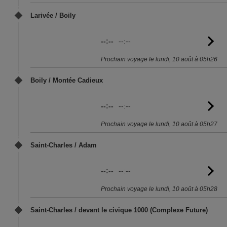
Larivée / Boily
--:--
--:--
Vo
l'
Prochain voyage le lundi, 10 août à 05h26
Boily / Montée Cadieux
--:--
--:--
Vo
l'
Prochain voyage le lundi, 10 août à 05h27
Saint-Charles / Adam
--:--
--:--
Vo
l'
Prochain voyage le lundi, 10 août à 05h28
Saint-Charles / devant le civique 1000 (Complexe Future)