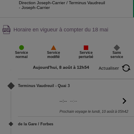
Direction Joseph-Carrier / Terminus Vaudreuil
- Joseph-Carrier
Attention,
Horaire en vigueur à compter du 18 mai
contenu
PDF,
Service
Sans
Service
Service
perturbé
service
normal
modifié
Aujourd'hui, 8 août à 12h54
Actualiser
Terminus Vaudreuil - Quai 3
--:--
--:--
Vo
l'
Prochain voyage le lundi, 10 août à 05h42
de la Gare / Forbes