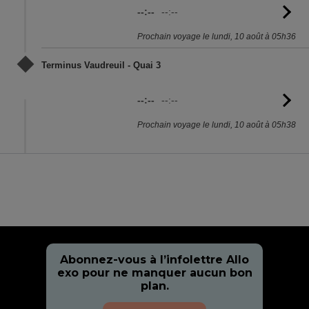
--:--
--:--
Vo
l'
Prochain voyage le lundi, 10 août à 05h36
Terminus Vaudreuil - Quai 3
--:--
--:--
Vo
l'
Prochain voyage le lundi, 10 août à 05h38
Abonnez-vous à l’infolettre Allo
exo pour ne manquer aucun bon
plan.