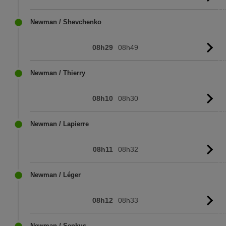
l'
Newman / Shevchenko
08h29
08h49
Vo
l'
Newman / Thierry
08h10
08h30
Vo
l'
Newman / Lapierre
08h11
08h32
Vo
l'
Newman / Léger
08h12
08h33
Vo
l'
Newman / Senkus