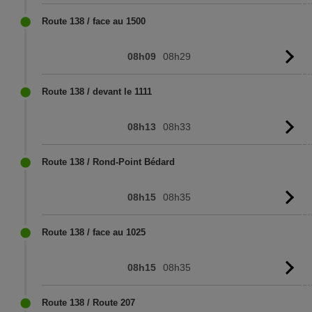
l'
Route 138 / face au 1500
08h09
08h29
Vo
l'
Route 138 / devant le 1111
08h13
08h33
Vo
l'
Route 138 / Rond-Point Bédard
08h15
08h35
Vo
l'
Route 138 / face au 1025
08h15
08h35
Vo
l'
Route 138 / Route 207