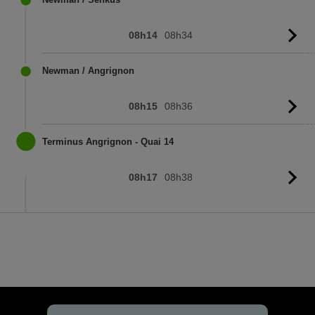
08h14
08h34
Vo
l'
Newman / Angrignon
08h15
08h36
Vo
l'
Terminus Angrignon - Quai 14
08h17
08h38
Vo
l'