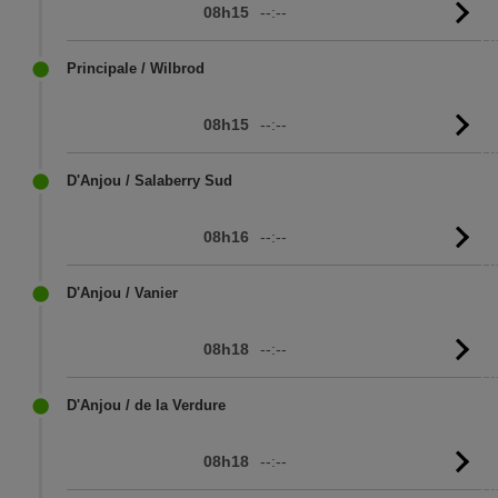
08h15
--:--
Vo
l'
Principale / Wilbrod
08h15
--:--
Vo
l'
D'Anjou / Salaberry Sud
08h16
--:--
Vo
l'
D'Anjou / Vanier
08h18
--:--
Vo
l'
D'Anjou / de la Verdure
08h18
--:--
Vo
l'