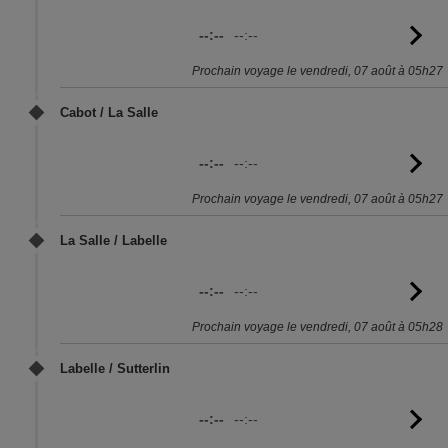
--:--
--:--
Vo
l'
Prochain voyage le vendredi, 07 août à 05h27
Cabot / La Salle
--:--
--:--
Vo
l'
Prochain voyage le vendredi, 07 août à 05h27
La Salle / Labelle
--:--
--:--
Vo
l'
Prochain voyage le vendredi, 07 août à 05h28
Labelle / Sutterlin
--:--
--:--
Vo
l'