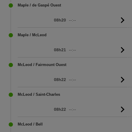
Maple / de Gaspé Ouest
08h20
--:--
Vo
l'
Maple / McLeod
08h21
--:--
Vo
l'
McLeod / Fairmount Ouest
08h22
--:--
Vo
l'
McLeod / Saint-Charles
08h22
--:--
Vo
l'
McLeod / Bell