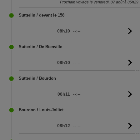
Prochain voyage le vendredi, 07 août à 05h29
Sutterlin / devant le 158
08h10
--:--
Vo
l'
Sutterlin / De Bienville
08h10
--:--
Vo
l'
Sutterlin / Bourdon
08h11
--:--
Vo
l'
Bourdon / Louis-Jolliet
08h12
--:--
Vo
l'