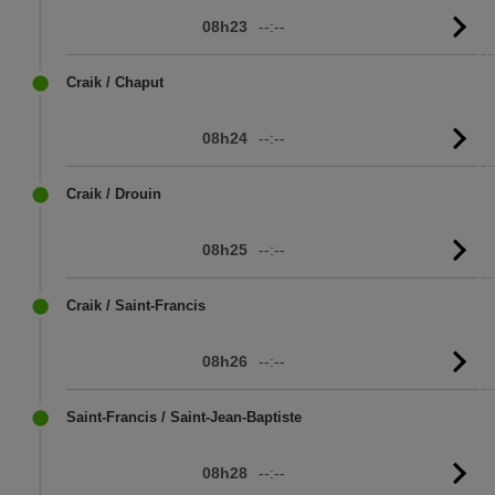
08h23
--:--
Vo
l'
Craik / Chaput
08h24
--:--
Vo
l'
Craik / Drouin
08h25
--:--
Vo
l'
Craik / Saint-Francis
08h26
--:--
Vo
l'
Saint-Francis / Saint-Jean-Baptiste
08h28
--:--
Vo