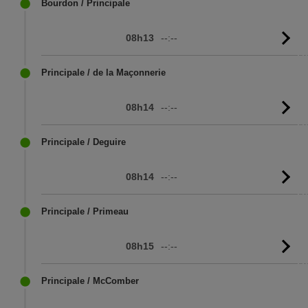
Bourdon / Principale
08h13
--:--
Vo
l'
Principale / de la Maçonnerie
08h14
--:--
Vo
l'
Principale / Deguire
08h14
--:--
Vo
l'
Principale / Primeau
08h15
--:--
Vo
l'
Principale / McComber