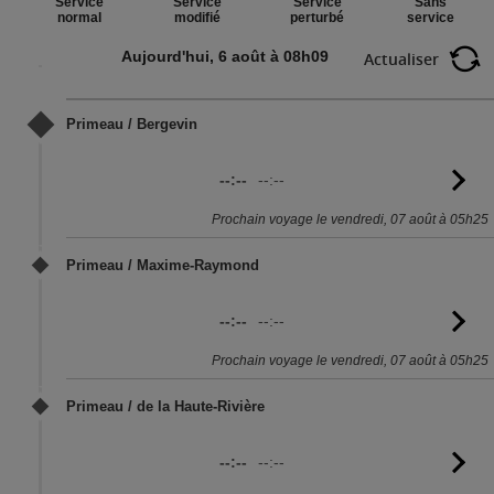
Service
Sans
Service
Service
perturbé
service
normal
modifié
Aujourd'hui, 6 août à 08h09
Actualiser
Primeau / Bergevin
--:--
--:--
Vo
l'
Prochain voyage le vendredi, 07 août à 05h25
Primeau / Maxime-Raymond
--:--
--:--
Vo
l'
Prochain voyage le vendredi, 07 août à 05h25
Primeau / de la Haute-Rivière
--:--
--:--
Vo
l'