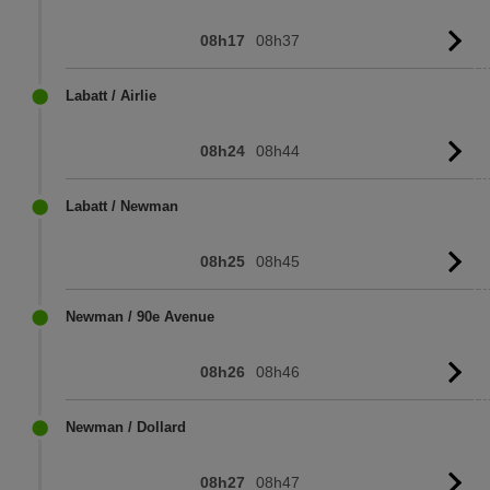
08h17
08h37
Vo
l'
Labatt / Airlie
08h24
08h44
Vo
l'
Labatt / Newman
08h25
08h45
Vo
l'
Newman / 90e Avenue
08h26
08h46
Vo
l'
Newman / Dollard
08h27
08h47
Vo