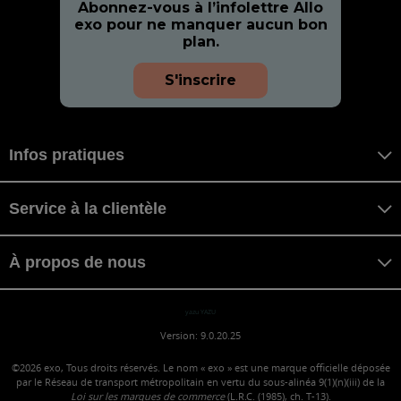
Abonnez-vous à l’infolettre Allo
exo pour ne manquer aucun bon
plan.
S'inscrire
Infos pratiques
Service à la clientèle
À propos de nous
yazu YAZU
Version: 9.0.20.25
©2026
exo, Tous droits réservés. Le nom « exo » est une marque officielle déposée
par le Réseau de transport métropolitain en vertu du sous-alinéa 9(1)(n)(iii) de la
Loi sur les marques de commerce
(L.R.C. (1985), ch. T-13).