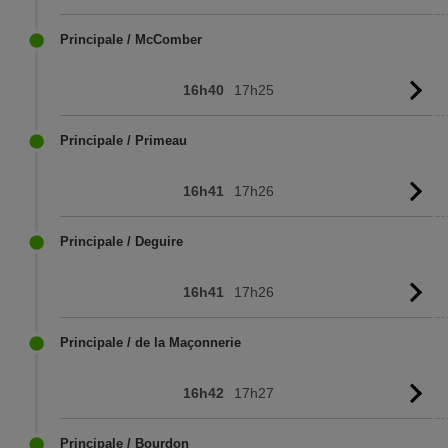
l'
Principale / McComber
16h40
17h25
Vo
l'
Principale / Primeau
16h41
17h26
Vo
l'
Principale / Deguire
16h41
17h26
Vo
l'
Principale / de la Maçonnerie
16h42
17h27
Vo
l'
Principale / Bourdon