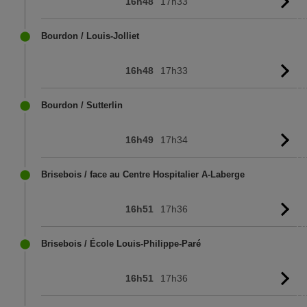
16h48
17h33
Vo
l'
Bourdon / Louis-Jolliet
16h48
17h33
Vo
l'
Bourdon / Sutterlin
16h49
17h34
Vo
l'
Brisebois / face au Centre Hospitalier A-Laberge
16h51
17h36
Vo
l'
Brisebois / École Louis-Philippe-Paré
16h51
17h36
Vo
l'