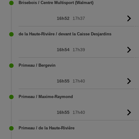
Brisebois / Centre Multisport (Walmart)
16h52
17h37
Vo
l'
de la Haute-Rivière / devant la Caisse Desjardins
16h54
17h39
Vo
l'
Primeau / Bergevin
16h55
17h40
Vo
l'
Primeau / Maxime-Raymond
16h55
17h40
Vo
l'
Primeau / de la Haute-Rivière