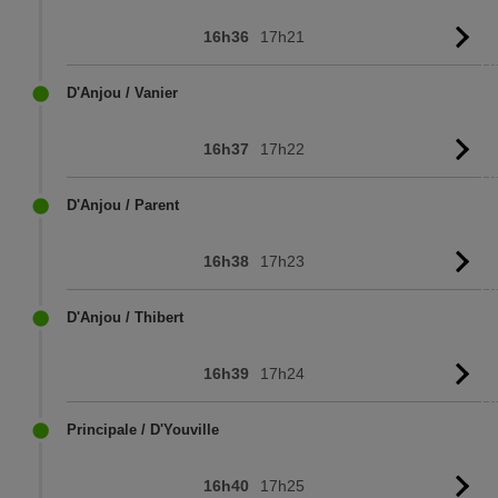
16h36
17h21
Vo
l'
D'Anjou / Vanier
16h37
17h22
Vo
l'
D'Anjou / Parent
16h38
17h23
Vo
l'
D'Anjou / Thibert
16h39
17h24
Vo
l'
Principale / D'Youville
16h40
17h25
Vo