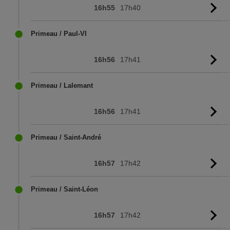
16h55
17h40
Vo
l'
Primeau / Paul-VI
16h56
17h41
Vo
l'
Primeau / Lalemant
16h56
17h41
Vo
l'
Primeau / Saint-André
16h57
17h42
Vo
l'
Primeau / Saint-Léon
16h57
17h42
Vo
l'