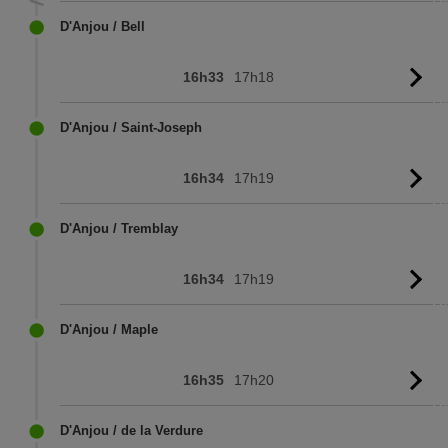
D'Anjou / Bell
16h33
17h18
Vo
l'
D'Anjou / Saint-Joseph
16h34
17h19
Vo
l'
D'Anjou / Tremblay
16h34
17h19
Vo
l'
D'Anjou / Maple
16h35
17h20
Vo
l'
D'Anjou / de la Verdure