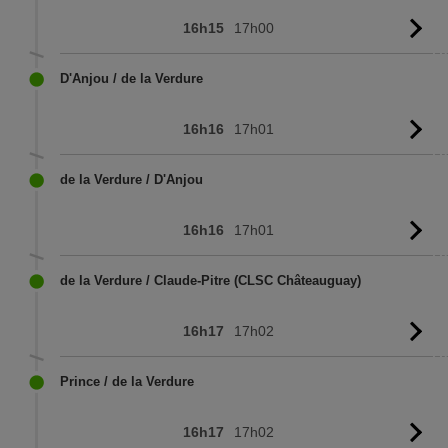
16h15
17h00
Vo
l'
D'Anjou / de la Verdure
16h16
17h01
Vo
l'
de la Verdure / D'Anjou
16h16
17h01
Vo
l'
de la Verdure / Claude-Pitre (CLSC Châteauguay)
16h17
17h02
Vo
l'
Prince / de la Verdure
16h17
17h02
Vo