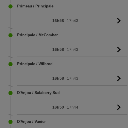
Primeau / Principale
16h58
17h43
Vo
l'
Principale / McComber
16h58
17h43
Vo
l'
Principale / Wilbrod
16h58
17h43
Vo
l'
D'Anjou / Salaberry Sud
16h59
17h44
Vo
l'
D'Anjou / Vanier