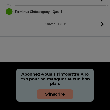
l'
Terminus Châteauguay - Quai 1
16h27
17h11
Vo
l'
Abonnez-vous à l’infolettre Allo
exo pour ne manquer aucun bon
plan.
S'inscrire