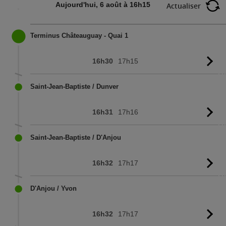
Aujourd'hui, 6 août à 16h15
Actualiser
Terminus Châteauguay - Quai 1
16h30
17h15
Vo
l'
Saint-Jean-Baptiste / Dunver
16h31
17h16
Vo
l'
Saint-Jean-Baptiste / D'Anjou
16h32
17h17
Vo
l'
D'Anjou / Yvon
16h32
17h17
Vo
l'