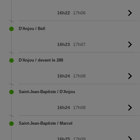
16h22
17h06
Vo
l'
D'Anjou / Bell
16h23
17h07
Vo
l'
D'Anjou / devant le 288
16h24
17h08
Vo
l'
Saint-Jean-Baptiste / D'Anjou
16h24
17h08
Vo
l'
Saint-Jean-Baptiste / Marcel
16h25
17h09
Vo