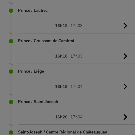
l'
Prince / Lautrec
16h18
17h03
Vo
l'
Prince / Croissant de Cambrai
16h18
17h03
Vo
l'
Prince / Liège
16h19
17h04
Vo
l'
Prince / Saint-Joseph
16h20
17h04
Vo
l'
Saint-Joseph / Centre Régional de Châteauguay