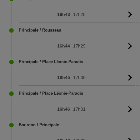
16h43
17h28
Vo
l'
Principale / Rousseau
16h44
17h29
Vo
l'
Principale / Place Léonie-Paradis
16h45
17h30
Vo
l'
Principale / Place Léonie-Paradis
16h46
17h31
Vo
l'
Bourdon / Principale