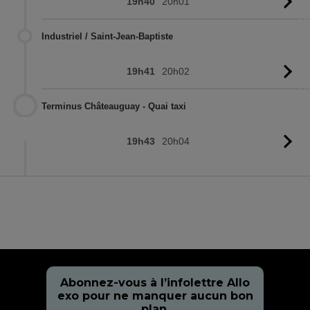
19h40
20h01
Vo
l'
Industriel / Saint-Jean-Baptiste
19h41
20h02
Vo
l'
Terminus Châteauguay - Quai taxi
19h43
20h04
Vo
l'
Abonnez-vous à l’infolettre Allo
exo pour ne manquer aucun bon
plan.