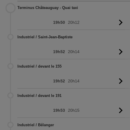
Terminus Châteauguay - Quai taxi
19h50
20h12
Vo
l'
Industriel / Saint-Jean-Baptiste
19h52
20h14
Vo
l'
Industriel / devant le 155
19h52
20h14
Vo
l'
Industriel / devant le 191
19h53
20h15
Vo
l'
Industriel / Bélanger