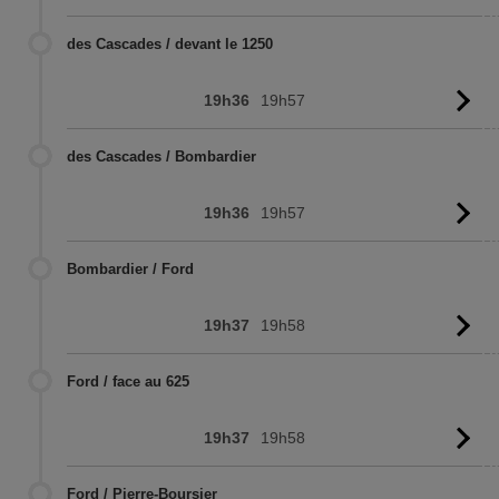
l'
des Cascades / devant le 1250
19h36
19h57
Vo
l'
des Cascades / Bombardier
19h36
19h57
Vo
l'
Bombardier / Ford
19h37
19h58
Vo
l'
Ford / face au 625
19h37
19h58
Vo
l'
Ford / Pierre-Boursier