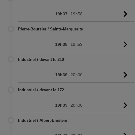
19h37
19h58
Vo
l'
Pierre-Boursier / Sainte-Marguerite
19h38
19h59
Vo
l'
Industriel / devant le 210
19h39
20h00
Vo
l'
Industriel / devant le 172
19h39
20h00
Vo
l'
Industriel / Albert-Einstein