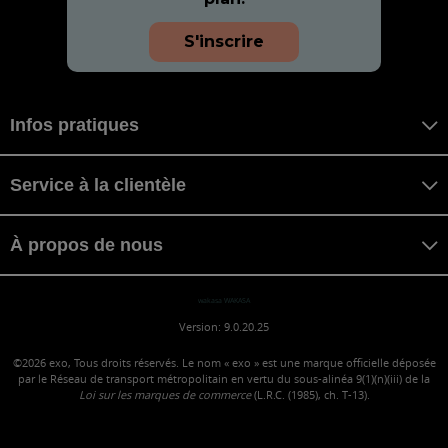
S'inscrire
Infos pratiques
Service à la clientèle
À propos de nous
wakasa WAKASA
Version: 9.0.20.25
©2026
exo, Tous droits réservés. Le nom « exo » est une marque officielle déposée
par le Réseau de transport métropolitain en vertu du sous-alinéa 9(1)(n)(iii) de la
Loi sur les marques de commerce
(L.R.C. (1985), ch. T-13).