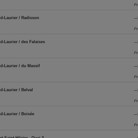
Pr
rid-Laurier / Radisson
--
Pr
id-Laurier / des Falaises
--
Pr
id-Laurier / du Massif
--
Pr
id-Laurier / Belval
--
Pr
id-Laurier / Boisée
--
Pr
t-Saint-Hilaire - Quai 3