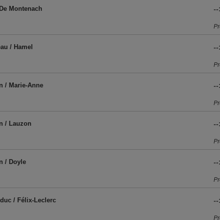
 De Montenach
--
Pr
au / Hamel
--
Pr
n / Marie-Anne
--
Pr
n / Lauzon
--
Pr
n / Doyle
--
Pr
duc / Félix-Leclerc
--
Pr