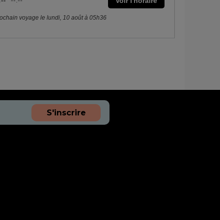
:--
--:--
Voir l'horaire
ochain voyage le lundi, 10 août à 05h36
S'inscrire