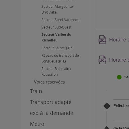
Secteur Marguerite-
D’Youville
Secteur Sorel-Varennes
Secteur Sud-Ouest
Secteur Vallée du
Attenti
Horaire 
Richelieu
conten
Secteur Sainte-Julie
PDF,
Réseau de transport de
Attenti
Horaire 
Longueuil (RTL)
conten
Secteur Richelain /
PDF,
Roussillon
Se
Voies réservées
Train
Transport adapté
Félix-Lec
exo à la demande
Métro
de la Po