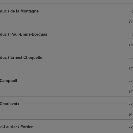
duc / de la Montagne
--
Pr
duc / Paul-Émile-Borduas
--
Pr
duc / Ernest-Choquette
--
Pr
/ Campbell
--
Pr
 Charlevoix
--
Pr
id-Laurier / Fortier
--