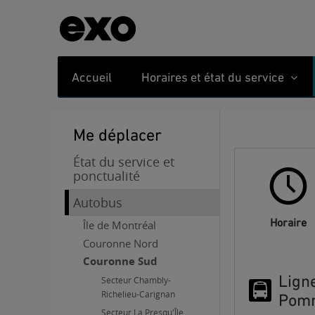
Accueil
Horaires et état du service
Me déplacer
État du service et
ponctualité
Autobus
Horaire
Île de Montréal
Couronne Nord
Couronne Sud
Ligne
Secteur Chambly-
Richelieu-Carignan
Pomm
Secteur La Presqu'Île