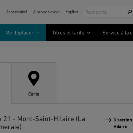
Recherche:
English
Accessibilité
À propos d'exo
Re
Me déplacer
Titres et tarifs
Service à la c
Carte
 21 - Mont-Saint-Hilaire (La
Direction
eraie)
Hilaire