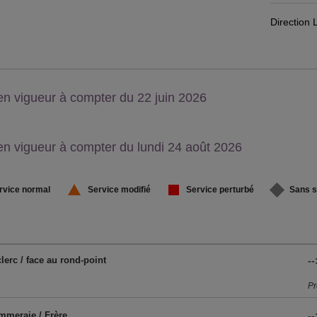
Direction
on,
en vigueur à compter du 22 juin 2026
u
on,
en vigueur à compter du lundi 24 août 2026
u
rvice normal
Service modifié
Service perturbé
Sans s
lerc / face au rond-point
--
Pr
mmeraie / Frère
--