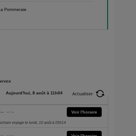
 La Pommeraie
ervice
Aujourd'hui, 8 août à 11h04
Actualiser
:--
--:--
Voir l'horaire
ochain voyage le lundi, 10 août à 05h14
:--
--:--
Voir l'horaire