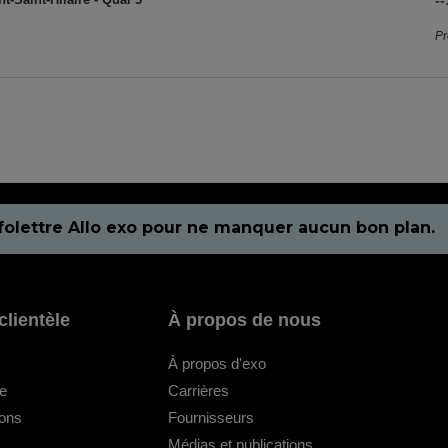
--
Pr
folettre Allo exo pour ne manquer aucun bon plan.
clientèle
À propos de nous
À propos d'exo
le
Carrières
ions
Fournisseurs
Médias et publications