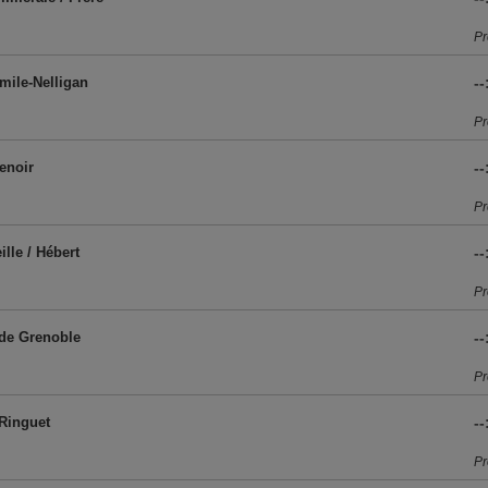
Pr
Émile-Nelligan
--
Pr
Renoir
--
Pr
ille / Hébert
--
Pr
 de Grenoble
--
Pr
 Ringuet
--
Pr