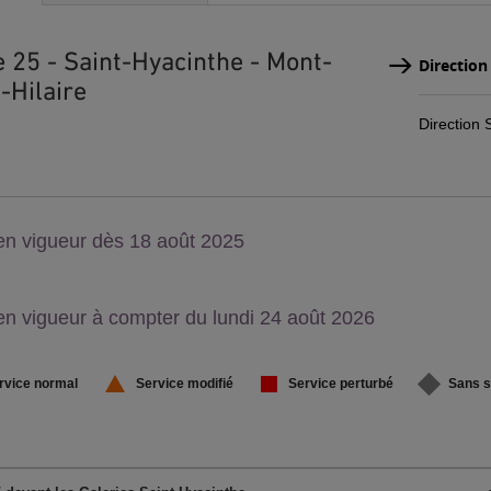
e 25 - Saint-Hyacinthe - Mont-
Direction
-Hilaire
Direction 
on,
en vigueur dès 18 août 2025
u
on,
en vigueur à compter du lundi 24 août 2026
u
rvice normal
Service modifié
Service perturbé
Sans s