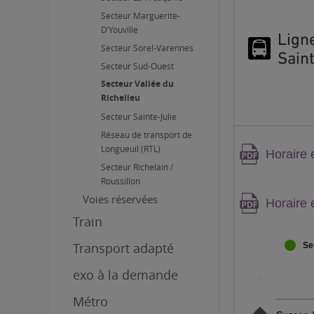
Secteur Marguerite-
D’Youville
Lign
Secteur Sorel-Varennes
Saint
Secteur Sud-Ouest
Secteur Vallée du
Richelieu
Secteur Sainte-Julie
Réseau de transport de
Longueuil (RTL)
Attenti
Horaire 
conten
Secteur Richelain /
Roussillon
PDF,
Voies réservées
Attenti
Horaire 
conten
Train
PDF,
Transport adapté
Se
exo à la demande
Métro