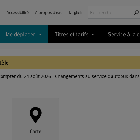
Recherche:
English
Accessibilité
À propos d'exo
Re
Me déplacer
Titres et tarifs
Service à la c
ntèle
compter du 24 août 2026 - Changements au service d’autobus dans
Carte