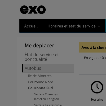
Accueil
Horaires et état du service
Me déplacer
Avis à la clie
État du service et
En vigueur à 
ponctualité
Autobus
Île de Montréal
Couronne Nord
Couronne Sud
Secteur Chambly-
Richelieu-Carignan
Horaire
Secteur La Presqu'Île