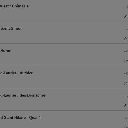
Ouest / Crémazie
--
Pr
/ Saint-Simon
--
Pr
/ Huron
--
Pr
id-Laurier / Authier
--
Pr
rid-Laurier / des Bernaches
--
Pr
t-Saint-Hilaire - Quai 4
--