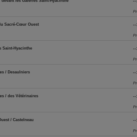
 devant les Galeries Saint-Hyacinthe
--
Pr
 du Sacré-Cœur Ouest
--
Pr
 Saint-Hyacinthe
--
Pr
es / Desaulniers
--
Pr
es / des Vétérinaires
--
Pr
Ouest / Castelneau
--
Pr