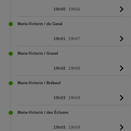
19h00
19h56
Vo
l'
Marie-Victorin / du Canal
19h01
19h57
Vo
l'
Marie-Victorin / Gravel
19h02
19h58
Vo
l'
Marie-Victorin / Brébeuf
19h03
19h59
Vo
l'
Marie-Victorin / des Écluses
19h03
19h59
Vo