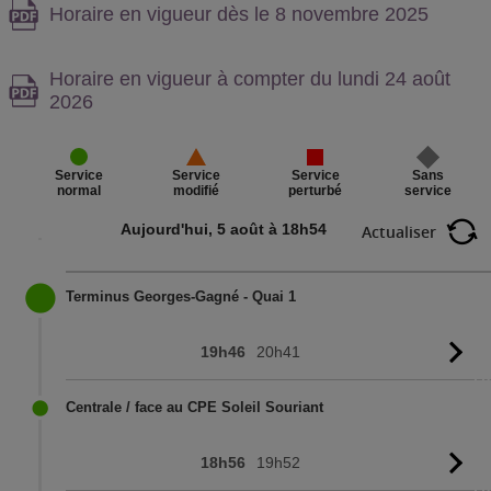
Attention,
Horaire en vigueur dès le 8 novembre 2025
contenu
PDF,
Attention,
Horaire en vigueur à compter du lundi 24 août
contenu
2026
PDF,
Service
Sans
Service
Service
perturbé
service
normal
modifié
Aujourd'hui, 5 août à 18h54
Actualiser
Terminus Georges-Gagné - Quai 1
19h46
20h41
Vo
l'
Centrale / face au CPE Soleil Souriant
18h56
19h52
Vo
l'