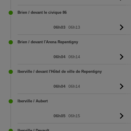
l'
Brien / devant le civique 86
06h03
06h13
Vo
l'
Brien / devant l'Arena Repentigny
06h04
06h14
Vo
l'
Iberville / devant l'Hôtel de ville de Repentigny
06h04
06h14
Vo
l'
Iberville / Aubert
06h05
06h15
Vo
l'
Iberville / Devault