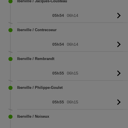
Iberville / Jacques-Cousteau
05h54
06h14
Vo
l'
Iberville / Contrecoeur
05h54
06h14
Vo
l'
Iberville / Rembrandt
05h55
06h15
Vo
l'
Iberville / Philippe-Goulet
05h55
06h15
Vo
l'
Iberville / Noiseux