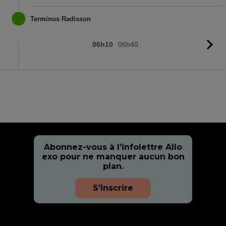
l'
Terminus Radisson
06h10
06h40
Vo
l'
Abonnez-vous à l’infolettre Allo
exo pour ne manquer aucun bon
plan.
S'inscrire