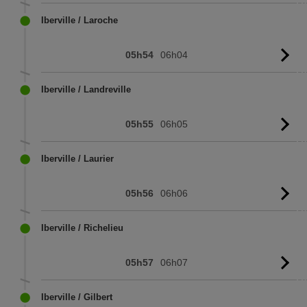
l'
Iberville / Laroche
05h54
06h04
Vo
l'
Iberville / Landreville
05h55
06h05
Vo
l'
Iberville / Laurier
05h56
06h06
Vo
l'
Iberville / Richelieu
05h57
06h07
Vo
l'
Iberville / Gilbert