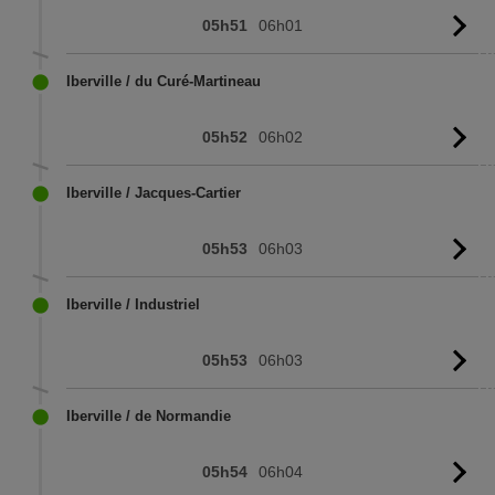
05h51
06h01
Vo
l'
Iberville / du Curé-Martineau
05h52
06h02
Vo
l'
Iberville / Jacques-Cartier
05h53
06h03
Vo
l'
Iberville / Industriel
05h53
06h03
Vo
l'
Iberville / de Normandie
05h54
06h04
Vo