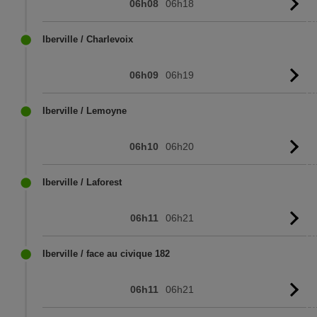
06h08
06h18
Vo
l'
Iberville / Charlevoix
06h09
06h19
Vo
l'
Iberville / Lemoyne
06h10
06h20
Vo
l'
Iberville / Laforest
06h11
06h21
Vo
l'
Iberville / face au civique 182
06h11
06h21
Vo
l'