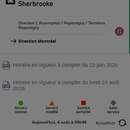
Sherbrooke
Direction L'Assomption / Repentigny / Terminus
Repentigny
Direction Montréal
Attention,
Horaire en vigueur à compter du 22 juin 2026
contenu
PDF,
Attention,
Horaire en vigueur à compter du lundi 24 août
contenu
2026
PDF,
Service
Sans
Service
Service
perturbé
service
normal
modifié
Aujourd'hui, 6 août à 05h49
Actualiser