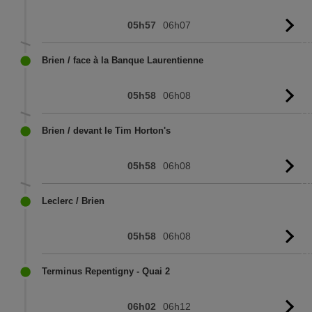
05h57
06h07
Vo
l'
Brien / face à la Banque Laurentienne
05h58
06h08
Vo
l'
Brien / devant le Tim Horton's
05h58
06h08
Vo
l'
Leclerc / Brien
05h58
06h08
Vo
l'
Terminus Repentigny - Quai 2
06h02
06h12
Vo