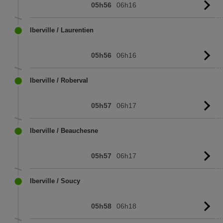
05h56
06h16
Vo
l'
Iberville / Laurentien
05h56
06h16
Vo
l'
Iberville / Roberval
05h57
06h17
Vo
l'
Iberville / Beauchesne
05h57
06h17
Vo
l'
Iberville / Soucy
05h58
06h18
Vo
l'