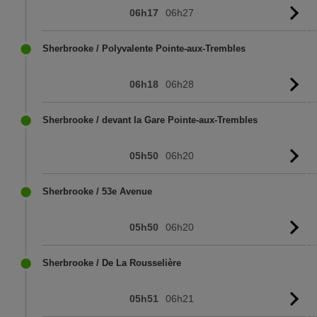
06h17
06h27
Vo
l'
Sherbrooke / Polyvalente Pointe-aux-Trembles
06h18
06h28
Vo
l'
Sherbrooke / devant la Gare Pointe-aux-Trembles
05h50
06h20
Vo
l'
Sherbrooke / 53e Avenue
05h50
06h20
Vo
l'
Sherbrooke / De La Rousselière
05h51
06h21
Vo
l'