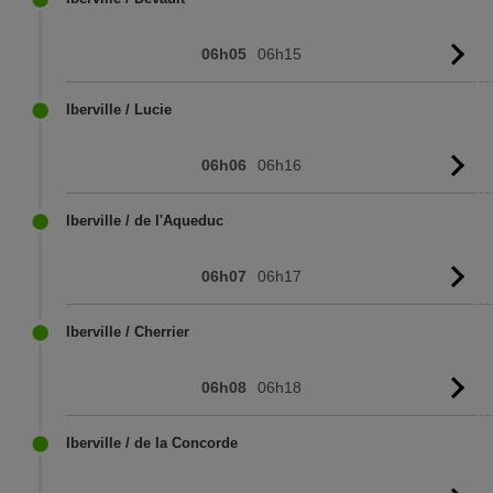
06h05
06h15
Vo
l'
Iberville / Lucie
06h06
06h16
Vo
l'
Iberville / de l'Aqueduc
06h07
06h17
Vo
l'
Iberville / Cherrier
06h08
06h18
Vo
l'
Iberville / de la Concorde