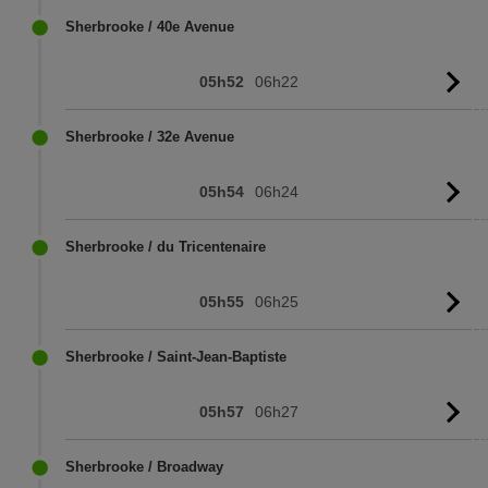
Sherbrooke / 40e Avenue
05h52
06h22
Vo
l'
Sherbrooke / 32e Avenue
05h54
06h24
Vo
l'
Sherbrooke / du Tricentenaire
05h55
06h25
Vo
l'
Sherbrooke / Saint-Jean-Baptiste
05h57
06h27
Vo
l'
Sherbrooke / Broadway