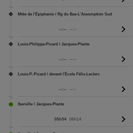
l'
Mtée de l'Épiphanie / Rg du Bas-L'Assomption Sud
--:--
--:--
Vo
l'
Louis-Philippe-Picard / Jacques-Plante
--:--
--:--
Vo
l'
Louis-P.-Picard / devant l'École Félix-Leclerc
--:--
--:--
Vo
l'
Iberville / Jacques-Plante
05h54
06h14
Vo
l'