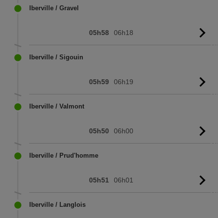
Iberville / Gravel
05h58
06h18
Vo
l'
Iberville / Sigouin
05h59
06h19
Vo
l'
Iberville / Valmont
05h50
06h00
Vo
l'
Iberville / Prud'homme
05h51
06h01
Vo
l'
Iberville / Langlois