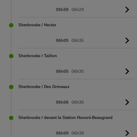
05h59
06h29
Vo
l'
Sherbrooke / Hector
06h05
06h35
Vo
l'
Sherbrooke / Taillon
06h05
06h35
Vo
l'
Sherbrooke / Des Ormeaux
06h06
06h36
Vo
l'
Sherbrooke / devant la Station Honoré-Beaugrand
06h09
06h39
Vo