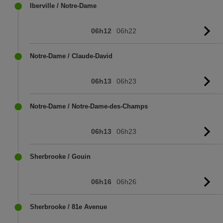
Iberville / Notre-Dame
06h12
06h22
Vo
l'
Notre-Dame / Claude-David
06h13
06h23
Vo
l'
Notre-Dame / Notre-Dame-des-Champs
06h13
06h23
Vo
l'
Sherbrooke / Gouin
06h16
06h26
Vo
l'
Sherbrooke / 81e Avenue