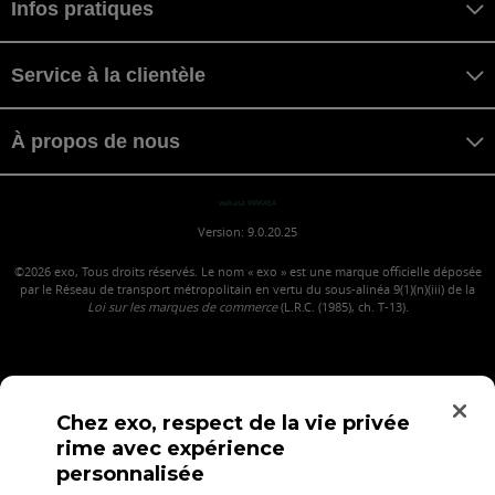
Infos pratiques
Service à la clientèle
À propos de nous
wakasa WAKASA
Version: 9.0.20.25
©2026
exo, Tous droits réservés. Le nom « exo » est une marque officielle déposée
par le Réseau de transport métropolitain en vertu du sous-alinéa 9(1)(n)(iii) de la
Loi sur les marques de commerce
(L.R.C. (1985), ch. T-13).
Chez exo, respect de la vie privée
rime avec expérience
personnalisée