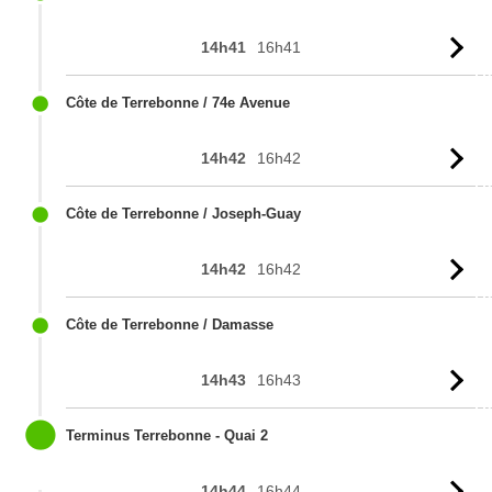
14h41
16h41
Vo
l'
Côte de Terrebonne / 74e Avenue
14h42
16h42
Vo
l'
Côte de Terrebonne / Joseph-Guay
14h42
16h42
Vo
l'
Côte de Terrebonne / Damasse
14h43
16h43
Vo
l'
Terminus Terrebonne - Quai 2
14h44
16h44
Vo