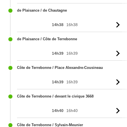
l'
de Plaisance / de Chautagne
14h38
16h38
Vo
l'
de Plaisance / Côte de Terrebonne
14h39
16h39
Vo
l'
Côte de Terrebonne / Place Alexandre-Cousineau
14h39
16h39
Vo
l'
Côte de Terrebonne / devant le civique 3668
14h40
16h40
Vo
l'
Côte de Terrebonne / Sylvain-Meunier