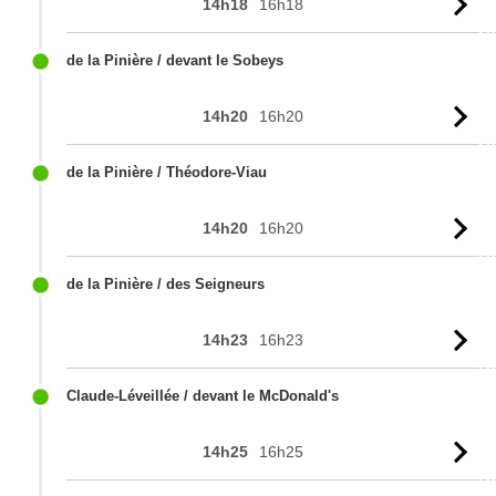
14h18
16h18
Vo
l'
de la Pinière / devant le Sobeys
14h20
16h20
Vo
l'
de la Pinière / Théodore-Viau
14h20
16h20
Vo
l'
de la Pinière / des Seigneurs
14h23
16h23
Vo
l'
Claude-Léveillée / devant le McDonald's
14h25
16h25
Vo
l'