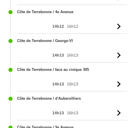
l'
Côte de Terrebonne / 4e Avenue
14h12
16h12
Vo
l'
Côte de Terrebonne / George-VI
14h13
16h13
Vo
l'
Côte de Terrebonne / face au civique 305
14h13
16h13
Vo
l'
Côte de Terrebonne / d'Aubervilliers
14h13
16h13
Vo
l'
Côte de Terrebonne / 9e Avenue