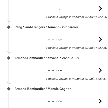
--:--
--:--
Vo
l'
Prochain voyage le vendredi, 07 août à 05h56
Rang Saint-François / Armand-Bombardier
--:--
--:--
Vo
l'
Prochain voyage le vendredi, 07 août à 05h56
Armand-Bombardier / devant le civique 1091
--:--
--:--
Vo
l'
Prochain voyage le vendredi, 07 août à 05h57
Armand-Bombardier / Montée Gagnon
--:--
--:--
Vo
l'