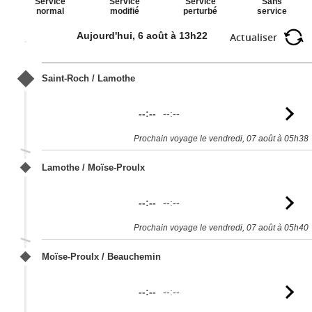
Service
Sans
Service
Service
perturbé
service
normal
modifié
Aujourd'hui, 6 août à 13h22
Actualiser
Saint-Roch / Lamothe
--:--
--:--
Vo
l'
Prochain voyage le vendredi, 07 août à 05h38
Lamothe / Moïse-Proulx
--:--
--:--
Vo
l'
Prochain voyage le vendredi, 07 août à 05h40
Moïse-Proulx / Beauchemin
--:--
--:--
Vo
l'