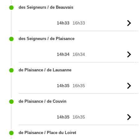
des Seigneurs / de Beauvais
14h33
16h33
Vo
l'
des Seigneurs / de Plaisance
14h34
16h34
Vo
l'
de Plaisance / de Lausanne
14h35
16h35
Vo
l'
de Plaisance / de Couvin
14h35
16h35
Vo
l'
de Plaisance / Place du Loiret