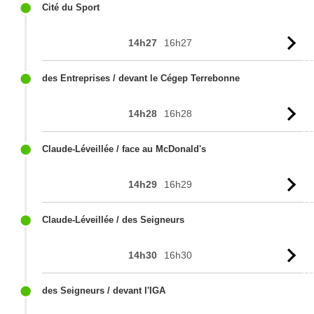
Cité du Sport
14h27
16h27
Vo
l'
des Entreprises / devant le Cégep Terrebonne
14h28
16h28
Vo
l'
Claude-Léveillée / face au McDonald's
14h29
16h29
Vo
l'
Claude-Léveillée / des Seigneurs
14h30
16h30
Vo
l'
des Seigneurs / devant l'IGA