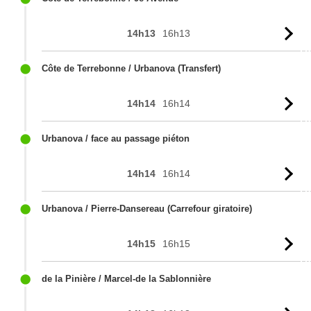
14h13
16h13
Vo
l'
Côte de Terrebonne / Urbanova (Transfert)
14h14
16h14
Vo
l'
Urbanova / face au passage piéton
14h14
16h14
Vo
l'
Urbanova / Pierre-Dansereau (Carrefour giratoire)
14h15
16h15
Vo
l'
de la Pinière / Marcel-de la Sablonnière