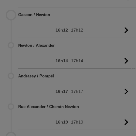
Gascon / Newton
16h12
17h12
Vo
l'
Newton / Alexander
16h14
17h14
Vo
l'
Andrassy / Pompéi
16h17
17h17
Vo
l'
Rue Alexander / Chemin Newton
16h19
17h19
Vo
l'