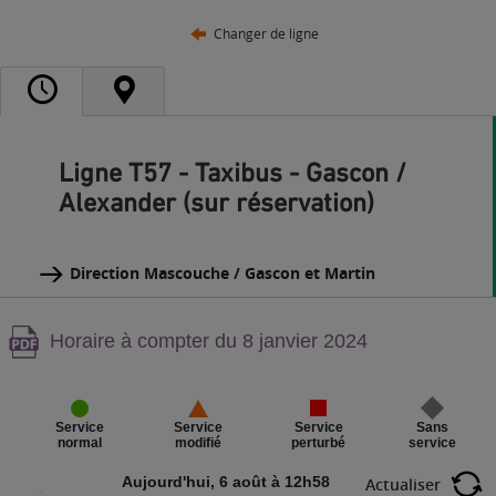
Changer de ligne
Ligne T57 - Taxibus - Gascon /
Alexander (sur réservation)
Direction Mascouche / Gascon et Martin
Attention,
Horaire à compter du 8 janvier 2024
contenu
PDF,
Service
Sans
Service
Service
perturbé
service
normal
modifié
Aujourd'hui, 6 août à 12h58
Actualiser