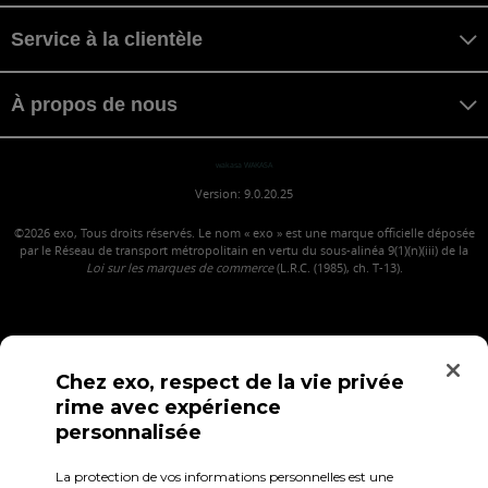
Service à la clientèle
À propos de nous
wakasa WAKASA
Version: 9.0.20.25
©2026
exo, Tous droits réservés. Le nom « exo » est une marque officielle déposée
par le Réseau de transport métropolitain en vertu du sous-alinéa 9(1)(n)(iii) de la
Loi sur les marques de commerce
(L.R.C. (1985), ch. T-13).
Chez exo, respect de la vie privée
rime avec expérience
personnalisée
La protection de vos informations personnelles est une
Confidentialité
Conditions d'utilisation
Accès employés