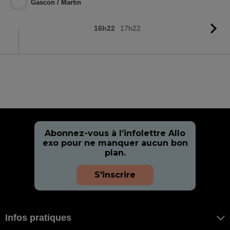
Gascon / Martin
16h22
17h22
Vo
l'
Abonnez-vous à l’infolettre Allo
exo pour ne manquer aucun bon
plan.
S'inscrire
Infos pratiques