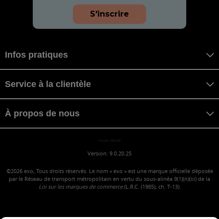
S'inscrire
Infos pratiques
Service à la clientèle
À propos de nous
misaki MISAKI
Version: 9.0.20.25
©2026
exo, Tous droits réservés. Le nom « exo » est une marque officielle déposée
par le Réseau de transport métropolitain en vertu du sous-alinéa 9(1)(n)(iii) de la
Loi sur les marques de commerce
(L.R.C. (1985), ch. T-13).