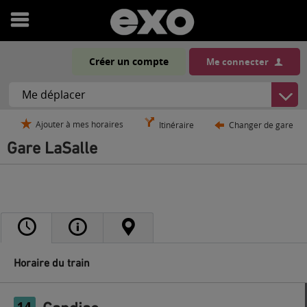
Ouvrir
le
Créer un compte
Me connecter
menu
Ajouter à mes horaires
Itinéraire
Changer de gare
Gare LaSalle
Horaire du train