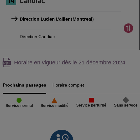
Candiac
Direction Lucien L'allier (Montreal)
Direction Candiac
Attention,
Horaire en vigueur dès le 21 décembre 2024
contenu
PDF,
Prochains passages
Horaire complet
Service perturbé
Sans service
Service normal
Service modifié