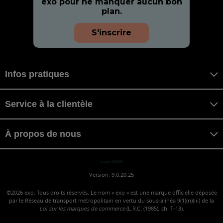
exo pour ne manquer aucun bon
plan.
S'inscrire
Infos pratiques
Service à la clientèle
À propos de nous
misaki MISAKI
Version: 9.0.20.25
©2026
exo, Tous droits réservés. Le nom « exo » est une marque officielle déposée
par le Réseau de transport métropolitain en vertu du sous-alinéa 9(1)(n)(iii) de la
Loi sur les marques de commerce
(L.R.C. (1985), ch. T-13).