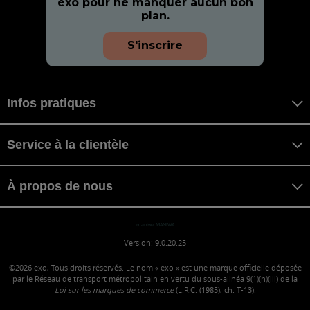
exo pour ne manquer aucun bon
plan.
S'inscrire
Infos pratiques
Service à la clientèle
À propos de nous
maniwa MANIWA
Version: 9.0.20.25
©2026
exo, Tous droits réservés. Le nom « exo » est une marque officielle déposée
par le Réseau de transport métropolitain en vertu du sous-alinéa 9(1)(n)(iii) de la
Loi sur les marques de commerce
(L.R.C. (1985), ch. T-13).