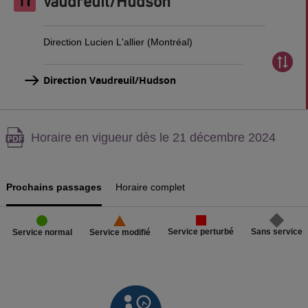
Vaudreuil/Hudson
Direction Lucien L'allier (Montréal)
Direction Vaudreuil/Hudson
Attention,
Horaire en vigueur dès le 21 décembre 2024
contenu
PDF,
Prochains passages
Horaire complet
Service perturbé
Sans service
Service normal
Service modifié