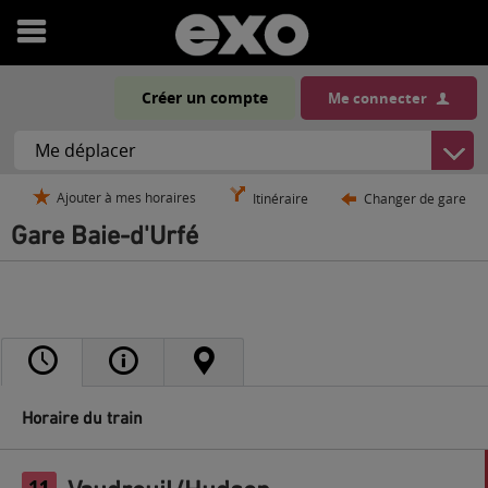
Ouvrir
le
Créer un compte
Me connecter
menu
Ajouter à mes horaires
Itinéraire
Changer de gare
Gare Baie-d'Urfé
Horaire du train