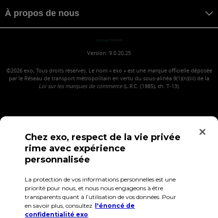
À propos de nous
maniwa MANIWA
Version: 9.0.20.25
©2026
exo, Tous droits réservés. Le nom « exo » est une marque officielle déposée
par le Réseau de transport métropolitain en vertu du sous-alinéa 9(1)(n)(iii) de la
Loi sur les marques de commerce
(L.R.C. (1985), ch. T-13).
Chez exo, respect de la vie privée
rime avec expérience
personnalisée
La protection de vos informations personnelles est une
Confidentialité
Conditions d'utilisation
Accès employés
priorité pour nous, et nous nous engageons à être
transparents quant à l’utilisation de vos données. Pour
en savoir plus, consultez
l'énoncé de
confidentialité exo