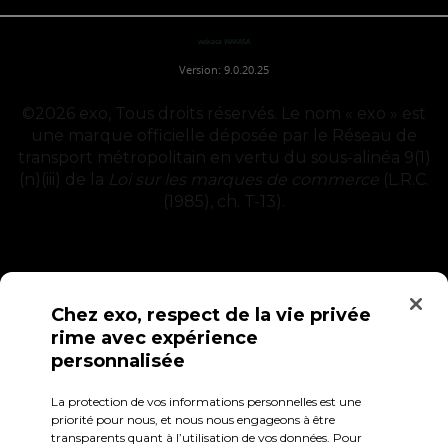
wakasa WAKASA
Version: 9.0.20.25
©2026
exo, Tous droits réservés. Le nom « exo » est
une marque officielle déposée par le Réseau de
transport métropolitain en vertu du sous-alinéa 9(1)
(n)(iii) de la
Loi sur les marques de commerce
(L.R.C.
(1985), ch. T-13).
Chez exo, respect de la vie privée
rime avec expérience
personnalisée
La protection de vos informations personnelles est une
Confidentialité
Conditions d'utilisation
Accès employés
priorité pour nous, et nous nous engageons à être
transparents quant à l’utilisation de vos données. Pour