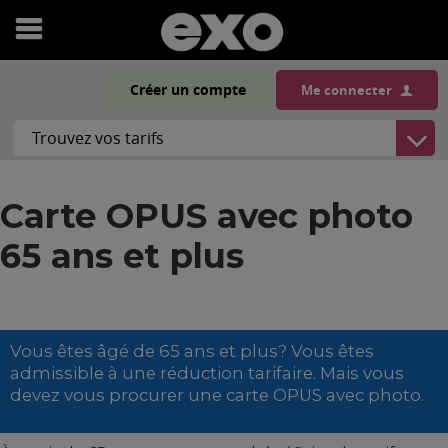
Ouvrir
le
Créer un compte
Me connecter
menu
Carte OPUS avec photo
65 ans et plus
Vous êtes âgé de 65 ans et plus? Vous êtes
admissible à une réduction tarifaire. Mais vous
devez vous procurer une carte OPUS avec photo.