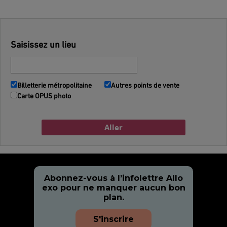
Saisissez un lieu
Billetterie métropolitaine
Autres points de vente
Carte OPUS photo
Lancer
Aller
la
recherche
Abonnez-vous à l’infolettre Allo
exo pour ne manquer aucun bon
plan.
S'inscrire