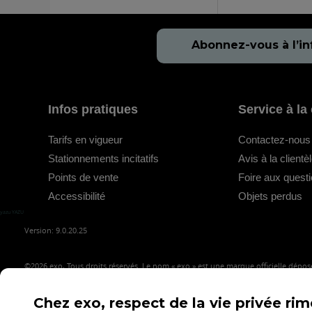
Abonnez-vous à l’in
Infos pratiques
Service à la 
Tarifs en vigueur
Contactez-nous
Stationnements incitatifs
Avis à la clientè
Points de vente
Foire aux quest
Accessibilité
Objets perdus
yazu YAZU
Version: 9.0.20.25
©2026
exo, Tous droits réservés. Le nom « exo » est une marque officielle déposé
Chez exo, respect de la vie privée ri