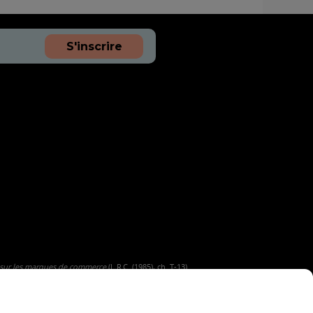
S'inscrire
 sur les marques de commerce
(L.R.C. (1985), ch. T-13).