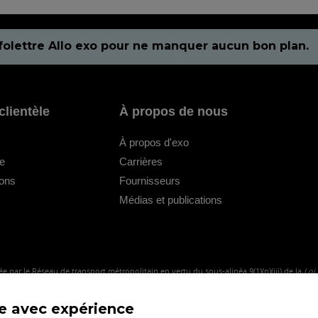
folettre Allo exo pour ne manquer aucun bon plan.
clientèle
À propos de nous
À propos d'exo
le
Carrières
ions
Fournisseurs
Médias et publications
e par le Réseau de transport métropolitain en vertu du sous-alinéa 9(1)(n)(iii) de la
Loi
me avec expérience