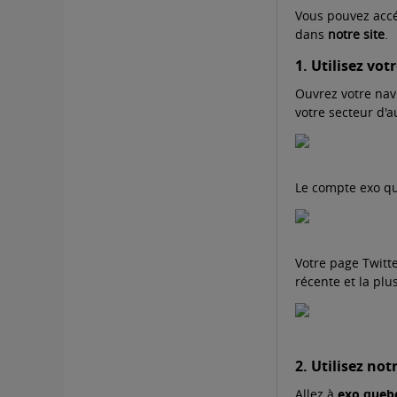
Vous pouvez accé
dans
notre site
.
1. Utilisez vo
Ouvrez votre navi
votre secteur d'a
Le compte exo que
Votre page Twitte
récente et la plu
2. Utilisez not
Allez à
exo.quebe