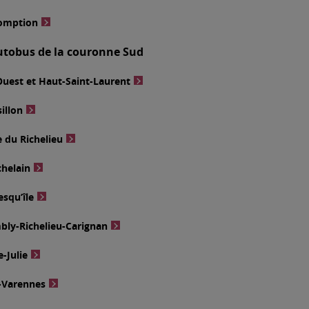
somption
autobus de la couronne Sud
Ouest et Haut-Saint-Laurent
illon
e du Richelieu
chelain
esqu’île
bly-Richelieu-Carignan
-Julie
l-Varennes