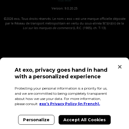
misaki MISAKI
Version: 9.0.20.25
©2026
exo, Tous droits réservés. Le nom « exo » est une marque officielle déposée
par le Réseau de transport métropolitain en vertu du sous-alinéa 9(1)(n)(iii) de la
Loi sur les marques de commerce
(L.R.C. (1985), ch. T-13).
At exo, privacy goes hand in hand
with a personalized experience
Confidentialité
Conditions d'utilisation
Accès employés
Protecting your personal information is a priority for us,
and we are committed to being completely transparent
about how we use your data. For more information,
please consult
exo’s Privacy Policy (in French).
Personalize
Accept All Cookies