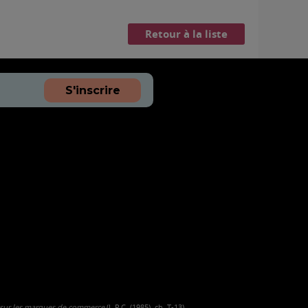
Retour à la liste
S'inscrire
 sur les marques de commerce
(L.R.C. (1985), ch. T-13).