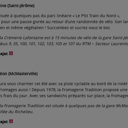
ine (Saint-Jérôme)
ituée à quelques pas du parc linéaire « Le P’tit Train du Nord »,
al pour une pause givrée au retour d’une randonnée de vélo. Son lar
uten et même végétalien ! Succombez et sucrez-vous le bec.
 la Crèmerie Lafontaine est à 15 minutes de vélo de la gare Saint-J
tobus 9, 35, 100, 101, 102, 103, 105 et 107 du RTM − Secteur Laurenti
rajet
tion (McMasterville)
ra vous charmer cet été avec sa piste cyclable au bord de la riviè
s fromages aussi ! Depuis 1978, la Fromagerie Tradition propose u
 frais du jour. Avec ses sandwichs préparés sur place, la fromager
 la Fromagerie Tradition est située à quelques pas de la gare McMaste
llée du Richelieu.
rajet