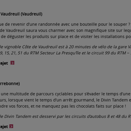
 Vaudreuil (Vaudreuil)
e de revenir d’une randonnée avec une bouteille pour le souper ?
 de Vaudreuil saura vous charmer avec son magnifique site sur le
de déguster les produits sur place et de visiter les installations po
 le vignoble Côte de Vaudreuil est à 20 minutes de vélo de la gare Va
, 9, 15, 21, 51 du RTM Secteur La Presqu’île et le circuit 99 du RTM
−
rajet
errebonne)
 une multitude de parcours cyclables pour s’évader le temps d’une
eurs, lorsque vient le temps d’un arrêt gourmand, le Divin Tandem 
dre vos forces, et ne manquez pas les chocolats faits sur place !
 le Divin Tandem est desservi par les circuits d’autobus 8 et 48 du
rajet