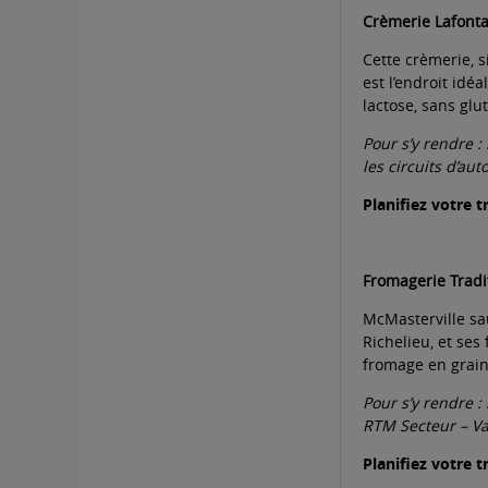
Crèmerie Lafonta
Cette crèmerie, s
est l’endroit idé
lactose, sans gl
Pour s’y rendre :
les circuits d’au
Planifiez votre t
Fromagerie Tradi
McMasterville sau
Richelieu, et se
fromage en grains
Pour s’y rendre :
RTM Secteur
–
Va
Planifiez votre t