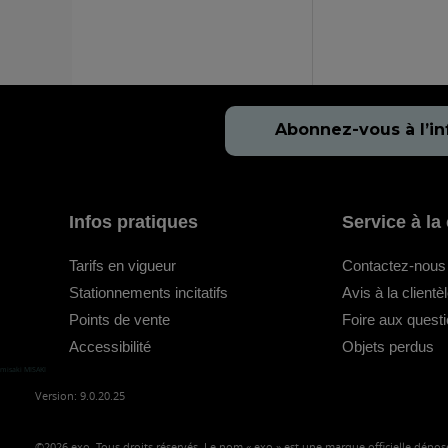
Abonnez-vous à l’in
Infos pratiques
Service à la 
Tarifs en vigueur
Contactez-nous
Stationnements incitatifs
Avis à la clientè
Points de vente
Foire aux quest
Accessibilité
Objets perdus
misaki MISAKI
Version: 9.0.20.25
©2026
exo, Tous droits réservés. Le nom « exo » est une marque officielle déposé