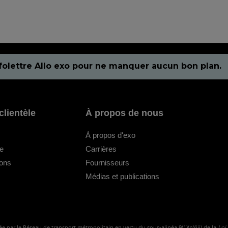
folettre Allo exo pour ne manquer aucun bon plan.
clientèle
À propos de nous
À propos d'exo
le
Carrières
ions
Fournisseurs
Médias et publications
e par le Réseau de transport métropolitain en vertu du sous-alinéa 9(1)(n)(iii) de la
Loi