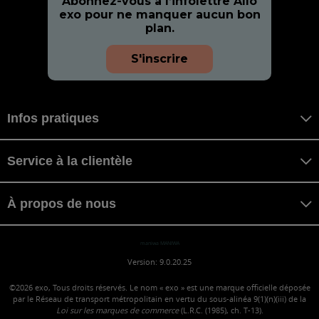
Abonnez-vous à l’infolettre Allo
exo pour ne manquer aucun bon
plan.
S'inscrire
Infos pratiques
Service à la clientèle
À propos de nous
maniwa MANIWA
Version: 9.0.20.25
©2026
exo, Tous droits réservés. Le nom « exo » est une marque officielle déposée
par le Réseau de transport métropolitain en vertu du sous-alinéa 9(1)(n)(iii) de la
Loi sur les marques de commerce
(L.R.C. (1985), ch. T-13).