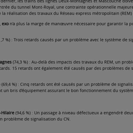
 dernier, les trains des lignes Deux-Montagnes et Mascouche doiven
entrée du tunnel Mont-Royal, une contrainte opérationnelle majeure
e la réalisation des travaux du Réseau express métropolitain (REM
,
exo
n’a plus la marge de manœuvre nécessaire pour garantir la po
,7 %) : Trois retards causés par un problème avec le système de s
tagnes
(74,3 %) : Au-delà des impacts des travaux du REM, un probl
tards. 15 retards ont également été causés par des problèmes de s
e
(69,4 %) : Cinq retards ont été causés par un problème de signali
nt un bris d’équipement assurant le bon fonctionnement du système 
-Hilaire
(94,6 %) : Un passage à niveau défectueux a engendré deux r
n problème de signalisation du CN.