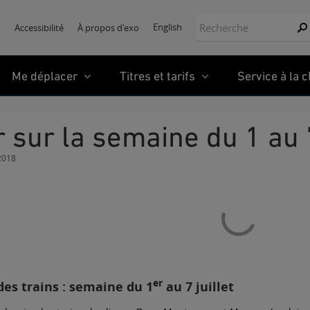
Recherche:
English
Accessibilité
À propos d'exo
Re
Me déplacer
Titres et tarifs
Service à la c
r sur la semaine du 1 au 
 2018
er
des trains : semaine du 1
au 7 juillet