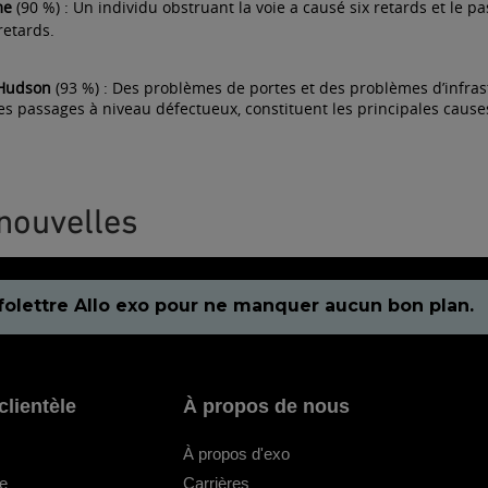
ôme
(90 %) : Un individu obstruant la voie a causé six retards et le
retards.
-Hudson
(93 %) : Des problèmes de portes et des problèmes d’infras
des passages à niveau défectueux, constituent les principales cause
nouvelles
folettre Allo exo pour ne manquer aucun bon plan.
clientèle
À propos de nous
À propos d'exo
le
Carrières