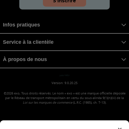
S'inscrire
Infos pratiques
Service à la clientèle
À propos de nous
yazu YAZU
Version: 9.0.20.25
©2026
exo, Tous droits réservés. Le nom « exo » est une marque officielle déposée
par le Réseau de transport métropolitain en vertu du sous-alinéa 9(1)(n)(iii) de la
Loi sur les marques de commerce
(L.R.C. (1985), ch. T-13).