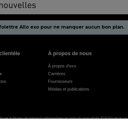
nouvelles
folettre Allo exo pour ne manquer aucun bon plan.
clientèle
À propos de nous
À propos d'exo
le
Carrières
ions
Fournisseurs
Médias et publications
e par le Réseau de transport métropolitain en vertu du sous-alinéa 9(1)(n)(iii) de la
Loi