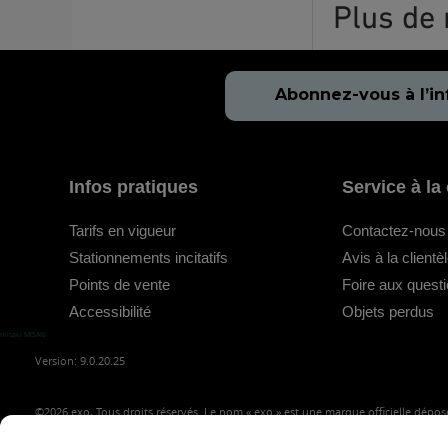
Plus de 
Abonnez-vous à l’in
Infos pratiques
Service à la 
Tarifs en vigueur
Contactez-nous
Stationnements incitatifs
Avis à la clientè
Points de vente
Foire aux quest
Accessibilité
Objets perdus
misaki MISAKI
Version: 9.0.20.25
©2026
exo, Tous droits réservés. Le nom « exo » est une marque officielle déposé