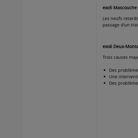
exo5 Mascouche 
Les neufs retards
passage d’un tra
exo6 Deux-Monta
Trois causes maje
Des problèmes
Une intervent
Des problèmes