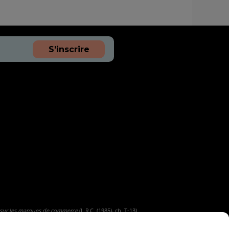
S'inscrire
 sur les marques de commerce
(L.R.C. (1985), ch. T-13).