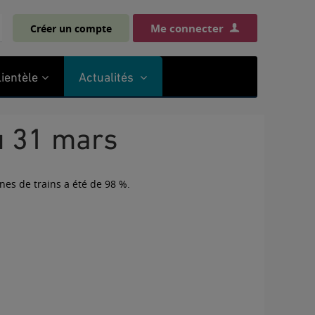
Me connecter
Créer un compte
chercher
lientèle
Actualités
au 31 mars
nes de trains a été de 98 %.