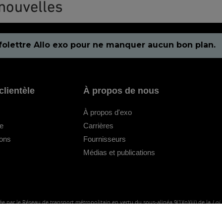
nouvelles
folettre Allo exo pour ne manquer aucun bon plan.
clientèle
À propos de nous
À propos d'exo
le
Carrières
ions
Fournisseurs
Médias et publications
e par le Réseau de transport métropolitain en vertu du sous-alinéa 9(1)(n)(iii) de la
Loi