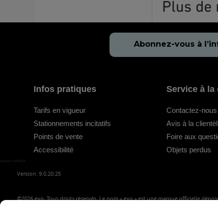
Plus de 
Abonnez-vous à l’in
Infos pratiques
Service à la 
Tarifs en vigueur
Contactez-nous
Stationnements incitatifs
Avis à la clientè
Points de vente
Foire aux quest
Accessibilité
Objets perdus
wakasa WAKASA
Version: 9.0.20.25
©2026
exo, Tous droits réservés. Le nom « exo » est une marque officielle déposé