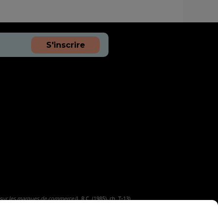
S'inscrire
 sur les marques de commerce
(L.R.C. (1985), ch. T-13).