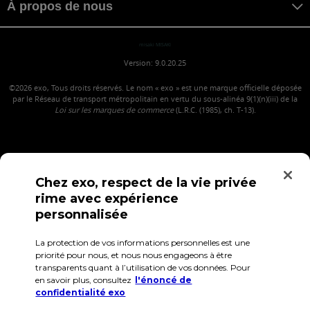
À propos de nous
misaki MISAKI
Version: 9.0.20.25
©2026
exo, Tous droits réservés. Le nom « exo » est une marque officielle déposée
par le Réseau de transport métropolitain en vertu du sous-alinéa 9(1)(n)(iii) de la
Loi sur les marques de commerce
(L.R.C. (1985), ch. T-13).
Chez exo, respect de la vie privée
rime avec expérience
personnalisée
La protection de vos informations personnelles est une
Confidentialité
Conditions d'utilisation
Accès employés
priorité pour nous, et nous nous engageons à être
transparents quant à l’utilisation de vos données. Pour
en savoir plus, consultez
l'énoncé de
confidentialité exo