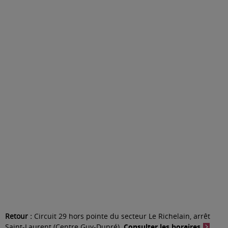
Retour :
Circuit 29 hors pointe du secteur Le Richelain, arrêt
Saint-Laurent (Centre Guy-Dupré).
Consulter les horaires