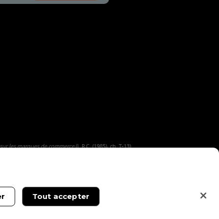
 sur les marques de commerce
(L.R.C. (1985), ch. T-13).
er
Tout accepter