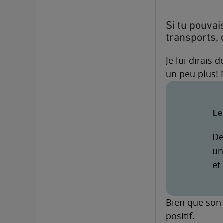
Si tu pouvai
transports, 
Je lui dirais
un peu plus! M
Le
De
un
et
Bien que son
positif.