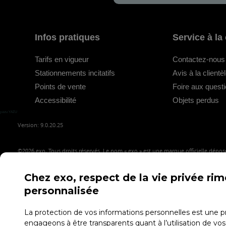
Infos pratiques
Service à la 
Tarifs en vigueur
Contactez-nous
Stationnements incitatifs
Avis à la clientè
Points de vente
Foire aux quest
Accessibilité
Objets perdus
yazu YAZU
Version: 9.0.20.25
©2026
exo, Tous droits réservés. Le nom « exo » est une marque officielle déposé
Chez exo, respect de la vie privée ri
personnalisée
Confidentialité
Conditions d'utilisation
Accès employés
La protection de vos informations personnelles est une pr
engageons à être transparents quant à l’utilisation de vos