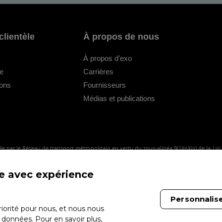
clientèle
À propos de nous
À propos d'exo
le
Carrières
ions
Fournisseurs
Médias et publications
e par le Réseau de transport métropolitain en vertu du sous-alinéa 9(1)(n)(iii) de la
Loi
me avec expérience
Personnalis
iorité pour nous, et nous nous
 données. Pour en savoir plus,