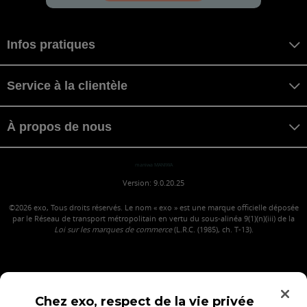
Infos pratiques
Service à la clientèle
À propos de nous
maniwa MANIWA
Version: 9.0.20.25
©2026
exo, Tous droits réservés. Le nom « exo » est une marque officielle déposée
par le Réseau de transport métropolitain en vertu du sous-alinéa 9(1)(n)(iii) de la
Loi sur les marques de commerce
(L.R.C. (1985), ch. T-13).
Chez exo, respect de la vie privée