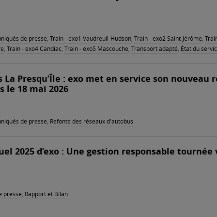
iqués de presse
,
Train - exo1 Vaudreuil-Hudson
,
Train - exo2 Saint-Jérôme
,
Trai
re
,
Train - exo4 Candiac
,
Train - exo5 Mascouche
,
Transport adapté
,
État du servi
 La Presqu’Île : exo met en service son nouveau 
s le 18 mai 2026
iqués de presse
,
Refonte des réseaux d'autobus
el 2025 d’exo : Une gestion responsable tournée 
 presse
,
Rapport et Bilan