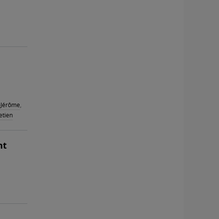
t-Jérôme
,
retien
nt