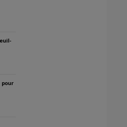
euil-
n pour
n