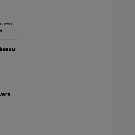
n - exo3
ce
réseau
vers