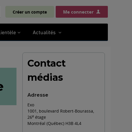
Me connecter
Créer un compte
chercher
lientèle
Actualités
Contact
médias
e
Adresse
Exo
1001, boulevard Robert-Bourassa,
e
26
étage
Montréal (Québec) H3B 4L4