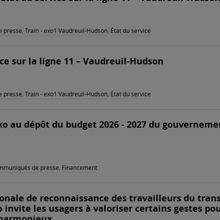
 presse
,
Train - exo1 Vaudreuil-Hudson
,
État du service
ice sur la ligne 11 – Vaudreuil-Hudson
 presse
,
Train - exo1 Vaudreuil-Hudson
,
État du service
xo au dépôt du budget 2026 - 2027 du gouverneme
mmuniqués de presse
,
Financement
onale de reconnaissance des travailleurs du tran
xo invite les usagers à valoriser certains gestes po
 harmonieux