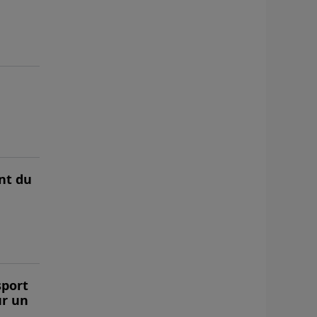
nt du
sport
ur un