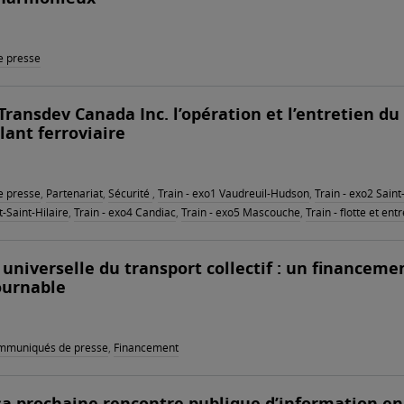
 presse
 Transdev Canada Inc. l’opération et l’entretien du
lant ferroviaire
 presse
,
Partenariat
,
Sécurité
,
Train - exo1 Vaudreuil-Hudson
,
Train - exo2 Sain
-Saint-Hilaire
,
Train - exo4 Candiac
,
Train - exo5 Mascouche
,
Train - flotte et ent
é universelle du transport collectif : un financeme
ournable
mmuniqués de presse
,
Financement
sa prochaine rencontre publique d’information en