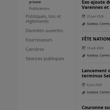
Exo ajoute de
presse
Varennes et
Publications
Politiques, lois et
25 juin 2026
règlements
Autobus
,
Commun
Données ouvertes
FÊTE NATION
Fournisseurs
18 juin 2026
Carrières
Autobus
,
Commun
Séances publiques
Lancement de
terminus Sai
8 juin 2026
Autobus
,
Commun
Couronne sud