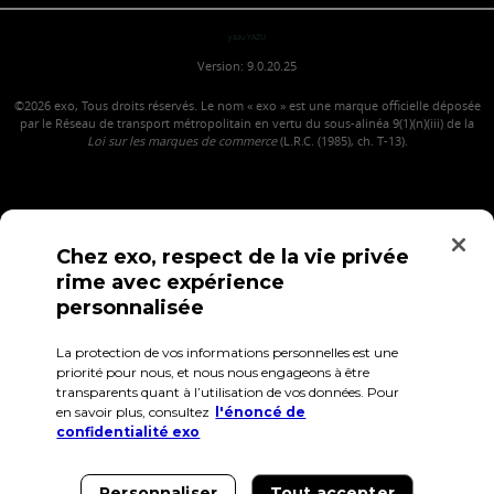
yazu YAZU
Version: 9.0.20.25
©2026
exo, Tous droits réservés. Le nom « exo » est une marque officielle déposée
par le Réseau de transport métropolitain en vertu du sous-alinéa 9(1)(n)(iii) de la
Loi sur les marques de commerce
(L.R.C. (1985), ch. T-13).
Chez exo, respect de la vie privée
rime avec expérience
personnalisée
La protection de vos informations personnelles est une
Confidentialité
Conditions d'utilisation
Accès employés
priorité pour nous, et nous nous engageons à être
transparents quant à l’utilisation de vos données. Pour
en savoir plus, consultez
l'énoncé de
confidentialité exo
Personnaliser
Tout accepter