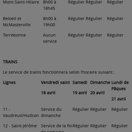
Mont-Saint-Hilaire
8h00 à
Régulier
Régulier
Régulier
18h45
Beloeil et
8h00 à
Régulier
Régulier
Régulier
McMasterville
19h00
Terrebonne
Aucun
Régulier
Régulier
Régulier
service
TRAINS
Le service de trains fonctionnera selon l’horaire suivant :
Lignes
Vendredi saint
Samedi
Dimanche
Lundi de
Pâques
18 avril
19 avril
20 avril
21 avril
11 -
Service du
Régulier
Régulier
Régulier
Vaudreuil/Hudson
dimanche
12 - Saint-Jérôme
Service de la fin
Régulier
Régulier
Régulier
de semaine