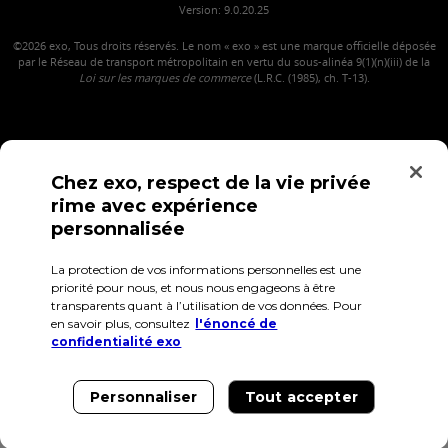
Version: 9.0.20.25
©2026
exo, Tous droits réservés. Le nom « exo » est une marque officielle déposée
par le Réseau de transport métropolitain en vertu du sous-alinéa 9(1)(n)(iii) de la
Loi sur les marques de commerce
(L.R.C. (1985), ch. T-13).
Chez exo, respect de la vie privée
rime avec expérience
personnalisée
La protection de vos informations personnelles est une
Confidentialité
Conditions d'utilisation
Accès employés
priorité pour nous, et nous nous engageons à être
transparents quant à l’utilisation de vos données. Pour
en savoir plus, consultez
l'énoncé de
confidentialité exo
Personnaliser
Tout accepter