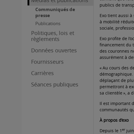
Médias et publications
publics de transp
Communiqués de
presse
Exo tient aussi 
à mobilité réduit
Publications
sociale, profess
Politiques, lois et
règlements
Exo profite de l’
financement du tr
Données ouvertes
des couronnes no
assurément à des 
Fournisseurs
« Au cours des de
Carrières
démographique. D
déplaçant de plu
Séances publiques
permettront à ex
sa clientèle », a 
Il est important
communautés qu’
À propos d’exo
er
Depuis le 1
juin