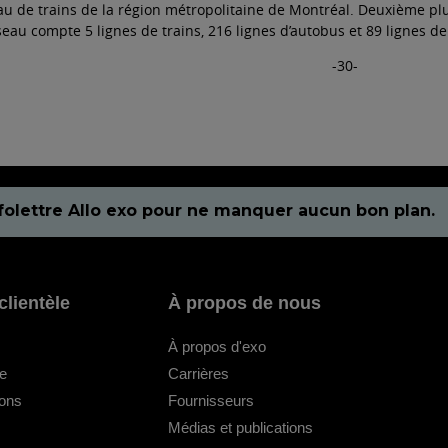
eau de trains de la région métropolitaine de Montréal. Deuxième plu
eau compte 5 lignes de trains, 216 lignes d’autobus et 89 lignes de
-30-
folettre Allo exo pour ne manquer aucun bon plan.
clientèle
À propos de nous
À propos d'exo
le
Carrières
ions
Fournisseurs
Médias et publications