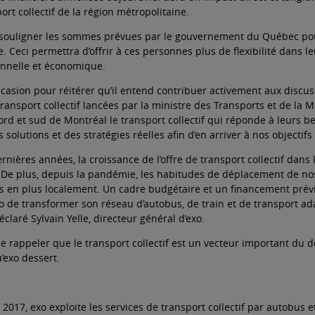
ort collectif de la région métropolitaine.
à souligner les sommes prévues par le gouvernement du Québec pour 
e. Ceci permettra d’offrir à ces personnes plus de flexibilité dans 
ionnelle et économique.
occasion pour réitérer qu’il entend contribuer activement aux discu
ansport collectif lancées par la ministre des Transports et de la Mob
rd et sud de Montréal le transport collectif qui réponde à leurs 
solutions et des stratégies réelles afin d’en arriver à nos objecti
rnières années, la croissance de l’offre de transport collectif dans 
e plus, depuis la pandémie, les habitudes de déplacement de nos
s en plus localement. Un cadre budgétaire et un financement prévis
o de transformer son réseau d’autobus, de train et de transport 
déclaré Sylvain Yelle, directeur général d’exo.
 de rappeler que le transport collectif est un vecteur important d
exo dessert.
 2017, exo exploite les services de transport collectif par autobus