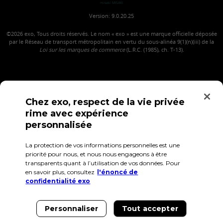
misaki MISAKI
Version: 9.0.20.25
©2026
exo, Tous droits réservés. Le nom « exo » est une marque officielle déposée
par le Réseau de transport métropolitain en vertu du sous-alinéa 9(1)(n)(iii) de la
Loi sur les marques de commerce
(L.R.C. (1985), ch. T-13).
Chez exo, respect de la vie privée
rime avec expérience
personnalisée
La protection de vos informations personnelles est une
Confidentialité
Conditions d'utilisation
Accès employés
priorité pour nous, et nous nous engageons à être
transparents quant à l’utilisation de vos données. Pour
en savoir plus, consultez
l'énoncé de
confidentialité exo
Personnaliser
Tout accepter