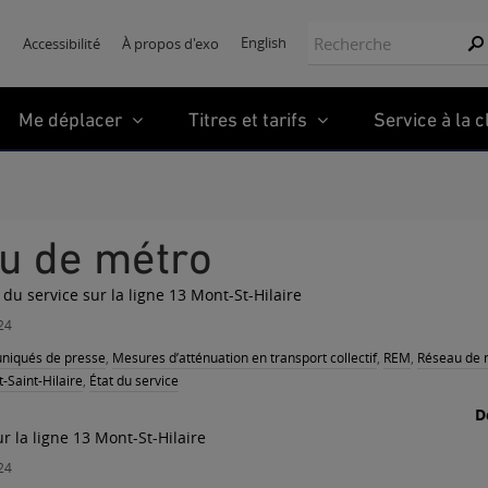
Recherche:
English
Accessibilité
À propos d'exo
Re
Me déplacer
Titres et tarifs
Service à la c
au de métro
t du service sur la ligne 13 Mont-St-Hilaire
24
iqués de presse
,
Mesures d’atténuation en transport collectif
,
REM
,
Réseau de
-Saint-Hilaire
,
État du service
D
ur la ligne 13 Mont-St-Hilaire
24