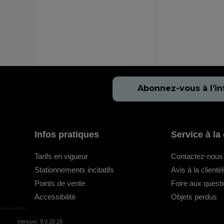
Abonnez-vous à l’in
Infos pratiques
Service à la 
Tarifs en vigueur
Contactez-nous
Stationnements incitatifs
Avis à la clientè
Points de vente
Foire aux quest
Accessibilité
Objets perdus
wakasa WAKASA
Version: 9.0.20.25