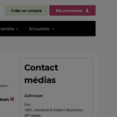
Me connecter
Créer un compte
chercher
lientèle
Actualités
Contact
médias
 métro
,
Adresse
étails
Exo
1001, boulevard Robert-Bourassa,
e
26
étage