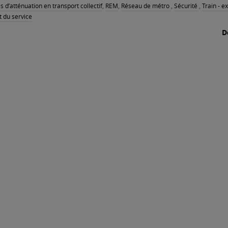
 d’atténuation en transport collectif
,
REM
,
Réseau de métro
,
Sécurité
,
Train - e
t du service
D