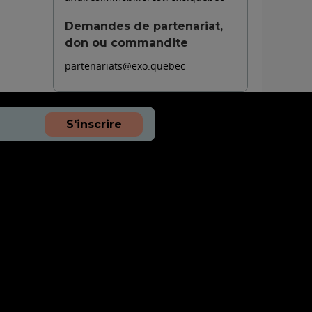
Demandes de partenariat,
don ou commandite
partenariats@exo.quebec
S'inscrire