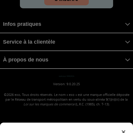
Infos pratiques
Service à la clientèle
À propos de nous
wakasa WAKASA
Version: 9.0.20.25
©2026
exo, Tous droits réservés. Le nom « exo » est une marque officielle déposée
par le Réseau de transport métropolitain en vertu du sous-alinéa 9(1)(n)(iii) de la
Loi sur les marques de commerce
(L.R.C. (1985), ch. T-13).