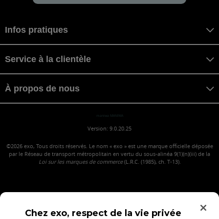
Infos pratiques
Service à la clientèle
À propos de nous
maniwa MANIWA
Version: 9.0.20.25
©2026
exo, Tous droits réservés. Le nom « exo » est une marque officielle déposée
par le Réseau de transport métropolitain en vertu du sous-alinéa 9(1)(n)(iii) de la
Loi sur les marques de commerce
(L.R.C. (1985), ch. T-13).
Chez exo, respect de la vie privée