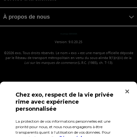
À propos de nous
maniwa MANIWA
Version: 9.0.20.25
©2026
exo, Tous droits réservés. Le nom « exo » est une marque officielle déposée
par le Réseau de transport métropolitain en vertu du sous-alinéa 9(1)(n)(iii) de la
Loi sur les marques de commerce
(L.R.C. (1985), ch. T-13).
Chez exo, respect de la vie privée
rime avec expérience
personnalisée
La protection de vos informations personnelles est une
Confidentialité
Conditions d'utilisation
Accès employés
priorité pour nous, et nous nous engageons à être
transparents quant à l’utilisation de vos données. Pour