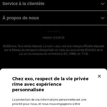
Service à la clientèle
À propos de nous
wakasa WAKASA
Version: 9.0.20.25
©2026
exo, Tous droits réservés. Le nom « exo » est une marque officielle déposée
par le Réseau de transport métropolitain en vertu du sous-alinéa 9(1)(n)(iii) de la
Loi sur les marques de commerce
(L.R.C. (1985), ch. T-13).
Chez exo, respect de la vie privée
rime avec expérience
personnalisée
La protection de vos informations personnelles est une
Confidentialité
Conditions d'utilisation
Accès employés
priorité pour nous, et nous nous engageons à être