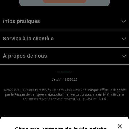
Infos pratiques
Service à la clientèle
À propos de nous
wakasa WAKASA
Version: 9.0.20.25
©2026
exo, Tous droits réservés. Le nom « exo » est une marque officielle déposée
par le Réseau de transport métropolitain en vertu du sous-alinéa 9(1)(n)(iii) de la
Loi sur les marques de commerce
(L.R.C. (1985), ch. T-13).