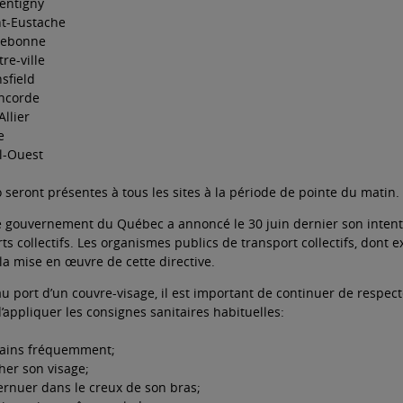
entigny
nt-Eustache
rebonne
re-ville
sfield
oncorde
Allier
e
l-Ouest
 seront présentes à tous les sites à la période de pointe du matin.
 gouvernement du Québec a annoncé le 30 juin dernier son intenti
ts collectifs. Les organismes publics de transport collectifs, don
a mise en œuvre de cette directive.
 port d’un couvre-visage, il est important de continuer de respecte
d’appliquer les consignes sanitaires habituelles:
mains fréquemment;
her son visage;
ernuer dans le creux de son bras;