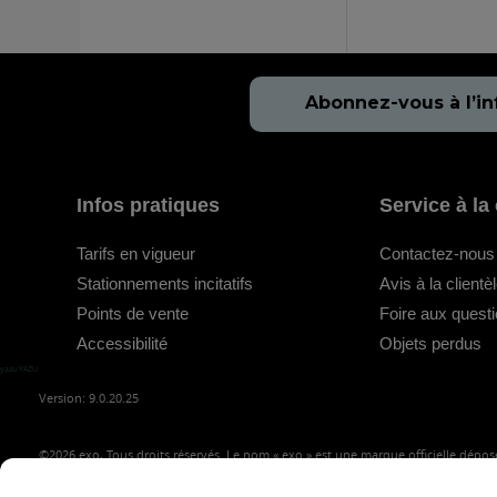
Abonnez-vous à l’in
Infos pratiques
Service à la 
Tarifs en vigueur
Contactez-nous
Stationnements incitatifs
Avis à la clientè
Points de vente
Foire aux quest
Accessibilité
Objets perdus
yazu YAZU
Version: 9.0.20.25
©2026
exo, Tous droits réservés. Le nom « exo » est une marque officielle déposé