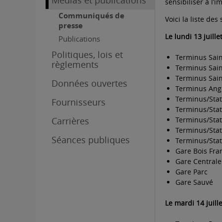
Médias et publications
sensibiliser à l’
Communiqués de
Voici la liste de
presse
Le lundi 13 juille
Publications
Politiques, lois et
Terminus Sai
règlements
Terminus Sain
Terminus Sain
Données ouvertes
Terminus Ang
Terminus/Sta
Fournisseurs
Terminus/Sta
Carrières
Terminus/Sta
Terminus/Stat
Séances publiques
Terminus/Sta
Gare Bois Fra
Gare Centrale
Gare Parc
Gare Sauvé
Le mardi 14 juill