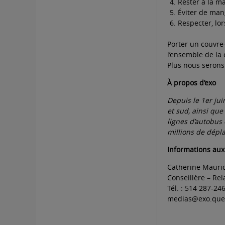
Rester à la m
Éviter de mang
Respecter, lor
Porter un couvre-
l’ensemble de la 
Plus nous serons
À propos d’exo
Depuis le 1er jui
et sud, ainsi que
lignes d’autobus 
millions de dépl
Informations aux
Catherine Mauri
Conseillère – Re
Tél. : 514 287-24
medias@exo.que