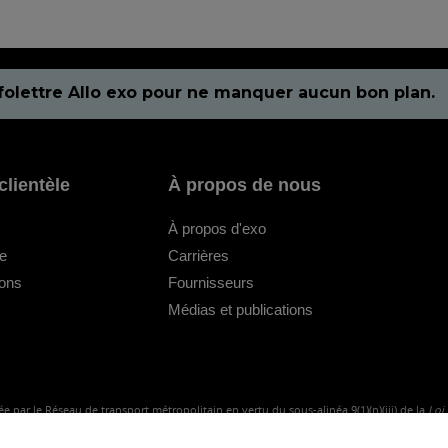
folettre Allo exo pour ne manquer aucun bon plan.
clientèle
À propos de nous
À propos d'exo
le
Carrières
ions
Fournisseurs
Médias et publications
e par le Réseau de transport métropolitain en vertu du sous-alinéa 9(1)(n)(iii) de la
Loi