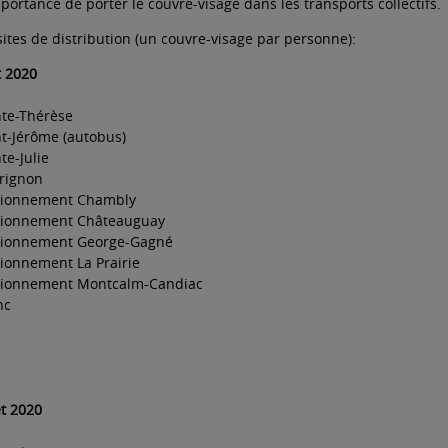
importance de porter le couvre-visage dans les transports collectifs.
s sites de distribution (un couvre-visage par personne):
t 2020
nte-Thérèse
t-Jérôme (autobus)
te-Julie
rignon
tionnement Chambly
tionnement Châteauguay
tionnement George-Gagné
ionnement La Prairie
tionnement Montcalm-Candiac
nc
et 2020