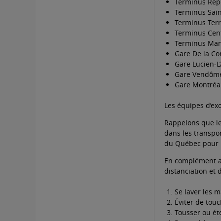
Terminus Rep
Terminus Sai
Terminus Ter
Terminus Cent
Terminus Man
Gare De la C
Gare Lucien-L’
Gare Vendôm
Gare Montréa
Les équipes d’exo
Rappelons que le
dans les transpor
du Québec pour l
En complément au
distanciation et 
Se laver les 
Éviter de touc
Tousser ou ét