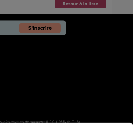
Retour à la liste
S'inscrire
 sur les marques de commerce
(L.R.C. (1985), ch. T-13).