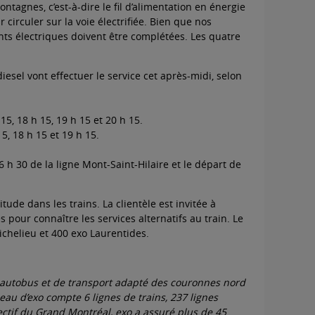
ntagnes, c’est-à-dire le fil d’alimentation en énergie
irculer sur la voie électrifiée. Bien que nos
nts électriques doivent être complétées. Les quatre
iesel vont effectuer le service cet après-midi, selon
5, 18 h 15, 19 h 15 et 20 h 15.
5, 18 h 15 et 19 h 15.
 h 30 de la ligne Mont-Saint-Hilaire et le départ de
ude dans les trains. La clientèle est invitée à
 pour connaître les services alternatifs au train. Le
ichelieu et 400 exo Laurentides.
par autobus et de transport adapté des couronnes nord
eau d’exo compte 6 lignes de trains, 237 lignes
ectif du Grand Montréal, exo a assuré plus de 45