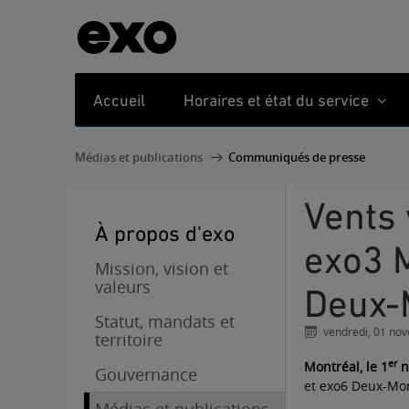
Accueil
Horaires et état du service
Médias et publications
Communiqués de presse
Vents violents : Service perturbé sur les lignes
À propos d'exo
exo3 M
Mission, vision et
valeurs
Deux-
Statut, mandats et
vendredi, 01 no
territoire
er
Montréal, le 1
n
Gouvernance
et exo6 Deux-Mon