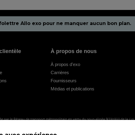
folettre Allo exo pour ne manquer aucun bon plan.
clientèle
À propos de nous
À propos d'exo
le
Carrières
ions
Fournisseurs
Médias et publications
e par le Réseau de transport métropolitain en vertu du sous-alinéa 9(1)(n)(iii) de la
Loi