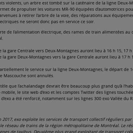
ts violents, un arbre est tombé sur la caténaire de la ligne Deux-Mo
rmet de propulser les voitures MR-90 équipées d’automotrices pour c
rvenues à retirer l’arbre de la voie, des réparations aux équipeme
ectriques ne seront donc pas en service ce soir.
erte de l’alimentation électrique, des rames de train alimentées au d
l.
 la gare Centrale vers Deux-Montagnes auront lieu à 16 h 15, 17 h 1
e la gare Deux-Montagnes vers la gare Centrale auront lieu à 17 h 1
rtiellement le service sur la ligne Deux-Montagnes, le départ de 16
gne Mascouche sont annulés.
ntèle que l’achalandage devrait être beaucoup plus grand qu’à l’habit
mobile, le site web d’exo et les comptes Twitter des lignes touchées
d’exo a été renforcé, notamment sur les lignes 300 exo Vallée du R
n 2017, exo exploite les services de transport collectif réguliers 
 le réseau de trains de la région métropolitaine de Montréal. Le rés
ignes de taxibus. Deuxième plus grand exploitant de transport coll