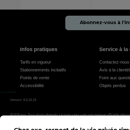
Abonnez-vous à l’in
Infos pratiques
Service à la 
Tarifs en vigueur
Contactez-nous
Stationnements incitatifs
Avis à la clientè
Points de vente
Foire aux quest
Accessibilité
Objets perdus
maniwa MANIWA
Version: 9.0.20.25
©2026
exo, Tous droits réservés. Le nom « exo » est une marque officielle déposé