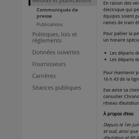
Médias et publications
En raison des ven
Communiqués de
électrique qui pe
presse
équipes soient pa
rames de train él
Publications
Politiques, lois et
Pour pallier la p
règlements
un horaire spécia
Données ouvertes
Les départs de
Les départs d
Fournisseurs
Pour maintenir pa
Carrières
16 h 43 de la li
Séances publiques
Exo avise sa clie
consulter Chrono 
réseau d’autobus 
À propos d’exo
Depuis le 1er jui
et sud, ainsi que
d’autobus et 60 l