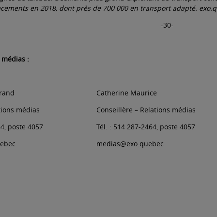
acements en 2018, dont près de 700 000 en transport adapté.
exo.
-30-
 médias :
trand
Catherine Maurice
ations médias
Conseillère – Relations médias
64, poste 4057
Tél. : 514 287-2464, poste 4057
ebec
medias@exo.quebec