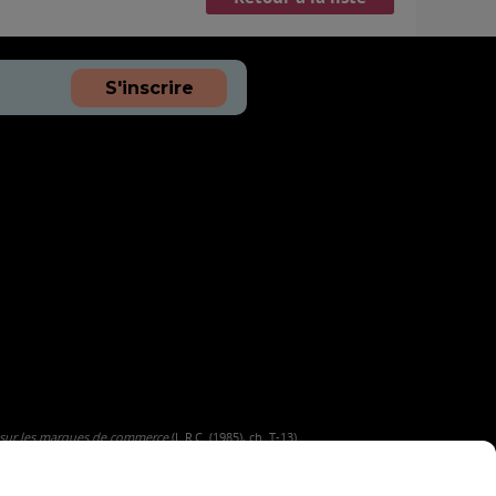
S'inscrire
 sur les marques de commerce
(L.R.C. (1985), ch. T-13).