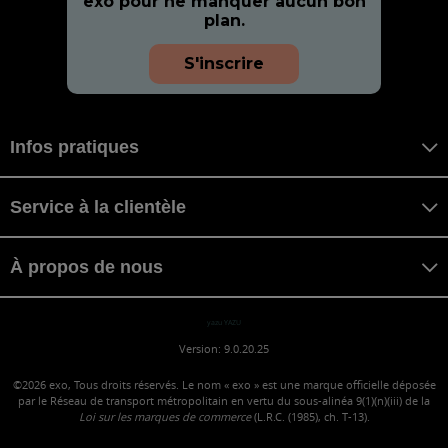
exo pour ne manquer aucun bon
plan.
S'inscrire
Infos pratiques
Service à la clientèle
À propos de nous
yazu YAZU
Version: 9.0.20.25
©2026
exo, Tous droits réservés. Le nom « exo » est une marque officielle déposée
par le Réseau de transport métropolitain en vertu du sous-alinéa 9(1)(n)(iii) de la
Loi sur les marques de commerce
(L.R.C. (1985), ch. T-13).