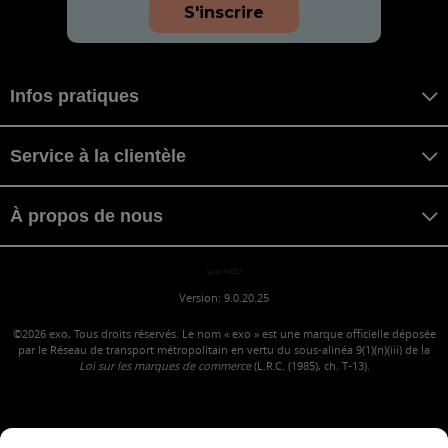
S'inscrire
Infos pratiques
Service à la clientèle
À propos de nous
yazu YAZU
Version: 9.0.20.25
©2026
exo, Tous droits réservés. Le nom « exo » est une marque officielle déposée
par le Réseau de transport métropolitain en vertu du sous-alinéa 9(1)(n)(iii) de la
Loi sur les marques de commerce
(L.R.C. (1985), ch. T-13).