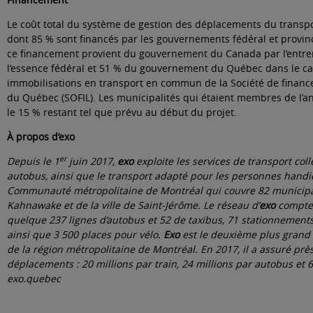
Le coût total du système de gestion des déplacements du transpo
dont 85 % sont financés par les gouvernements fédéral et provinc
ce financement provient du gouvernement du Canada par l’entre
l’essence fédéral et 51 % du gouvernement du Québec dans le c
immobilisations en transport en commun de la Société de finance
du Québec (SOFIL). Les municipalités qui étaient membres de l’a
le 15 % restant tel que prévu au début du projet.
À propos d’exo
er
Depuis le 1
juin 2017,
exo
exploite les services de transport colle
autobus, ainsi que le transport adapté pour les personnes handica
Communauté métropolitaine de Montréal qui couvre 82 municipa
Kahnawake et de la ville de Saint-Jérôme. Le réseau d’
exo
compte 6
quelque 237 lignes d’autobus et 52 de taxibus, 71 stationnements 
ainsi que 3 500 places pour vélo.
Exo
est le deuxième plus grand e
de la région métropolitaine de Montréal. En 2017, il a assuré prè
déplacements : 20 millions par train, 24 millions par autobus et 
exo.quebec